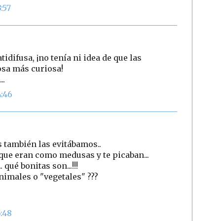
:57
idifusa, ¡no tenía ni idea de que las
sa más curiosa!
..
4:46
 también las evitábamos..
ue eran como medusas y te picaban...
qué bonitas son...!!!
nimales o "vegetales" ???
5:48