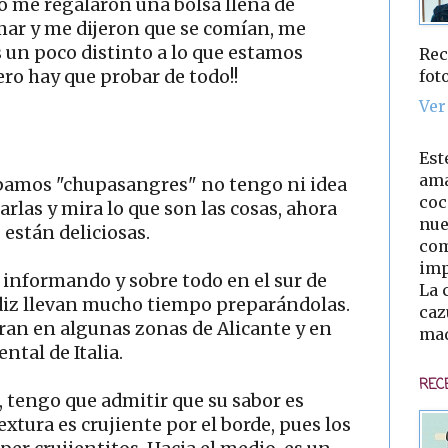
 me regalaron una bolsa llena de
ar y me dijeron que se comían, me
s un poco distinto a lo que estamos
Rec
fot
pero hay que probar de todo!!
Ver
Est
ama
bamos "chupasangres" no tengo ni idea
coc
rlas y mira lo que son las cosas, ahora
nue
están deliciosas.
com
imp
 informando y sobre todo en el sur de
La 
iz llevan mucho tiempo preparándolas.
caz
ran en algunas zonas de Alicante y en
mad
ntal de Italia.
REC
é, tengo que admitir que su sabor es
extura es crujiente por el borde, pues los