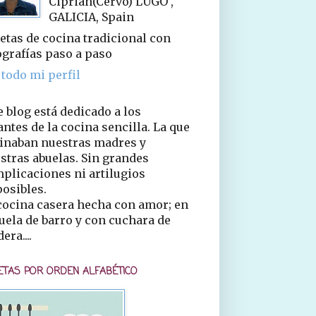
Ciprián(Cervo) LUGO ,
GALICIA, Spain
etas de cocina tradicional con
ografías paso a paso
 todo mi perfil
e blog está dedicado a los
ntes de la cocina sencilla. La que
inaban nuestras madres y
stras abuelas. Sin grandes
plicaciones ni artilugios
osibles.
cocina casera hecha con amor; en
uela de barro y con cuchara de
era....
ETAS POR ORDEN ALFABÉTICO