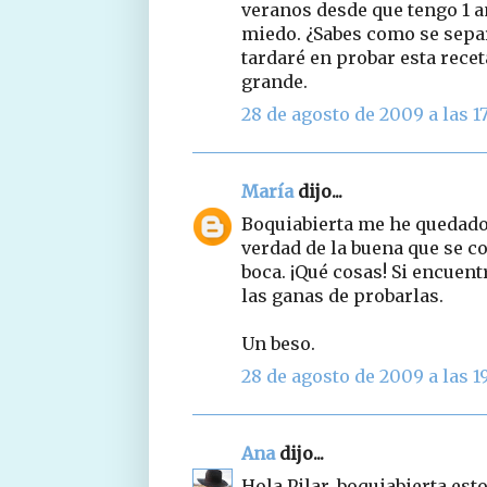
veranos desde que tengo 1 a
miedo. ¿Sabes como se separ
tardaré en probar esta rece
grande.
28 de agosto de 2009 a las 17
María
dijo...
Boquiabierta me he quedado.
verdad de la buena que se c
boca. ¡Qué cosas! Si encuen
las ganas de probarlas.
Un beso.
28 de agosto de 2009 a las 19
Ana
dijo...
Hola Pilar, boquiabierta est