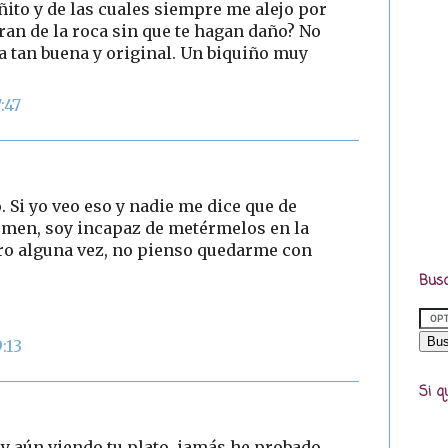
ñito y de las cuales siempre me alejo por
an de la roca sin que te hagan daño? No
ta tan buena y original. Un biquiño muy
:47
 Si yo veo eso y nadie me dice que de
omen, soy incapaz de metérmelos en la
tro alguna vez, no pienso quedarme con
Busc
:13
Si q
oy aún viendo tu plato...jamás he probado