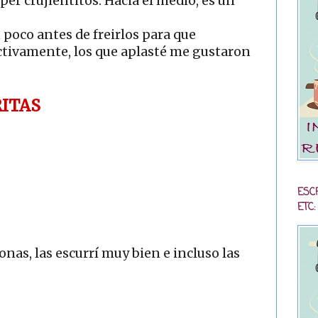
per crujientitos. Hacia el medio, es un
poco antes de freirlos para que
ctivamente, los que aplasté me gustaron
ITAS
ESC
ETC:
nas, las escurrí muy bien e incluso las