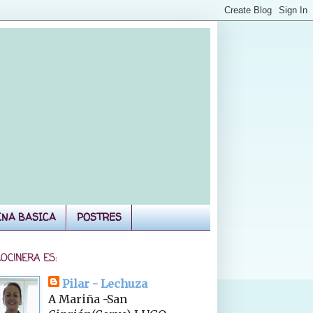
INA BASICA
POSTRES
COCINERA ES:
Pilar - Lechuza
A Mariña -San