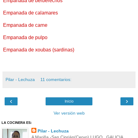
Empanada de berberechos
Empanada de calamares
Empanada de carne
Empanada de pulpo
Empanada de xoubas (sardinas)
Pilar - Lechuza
11 comentarios:
‹
›
Inicio
Ver versión web
LA COCINERA ES:
Pilar - Lechuza
A Mariña -San Ciprián(Cervo) LUGO , GALICIA,