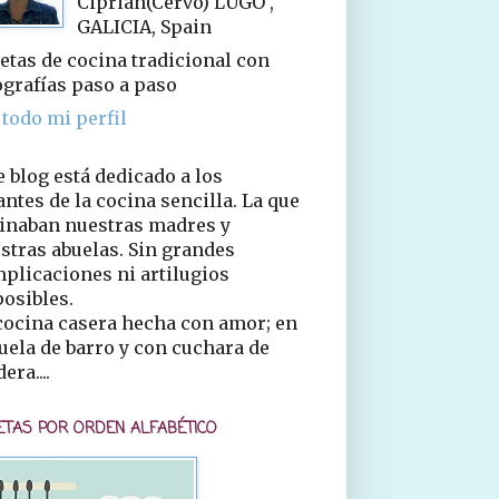
Ciprián(Cervo) LUGO ,
GALICIA, Spain
etas de cocina tradicional con
ografías paso a paso
 todo mi perfil
e blog está dedicado a los
ntes de la cocina sencilla. La que
inaban nuestras madres y
stras abuelas. Sin grandes
plicaciones ni artilugios
osibles.
cocina casera hecha con amor; en
uela de barro y con cuchara de
era....
ETAS POR ORDEN ALFABÉTICO