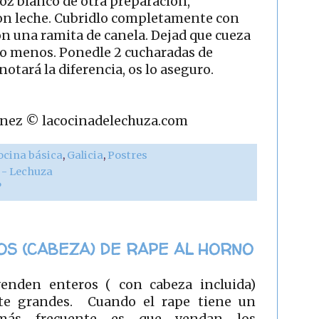
rroz blanco de otra preparación,
on leche. Cubridlo completamente con
con una ramita de canela. Dejad que cueza
o menos. Ponedle 2 cucharadas de
notará la diferencia, os lo aseguro.
rtínez © lacocinadelechuza.com
ocina básica
,
Galicia
,
Postres
r - Lechuza
?
OS (CABEZA) DE RAPE AL HORNO
enden enteros ( con cabeza incluida)
te grandes. Cuando el rape tiene un
 más frecuente es que vendan los