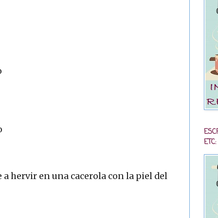
o
o
ESC
ETC:
a hervir en una cacerola con la piel del