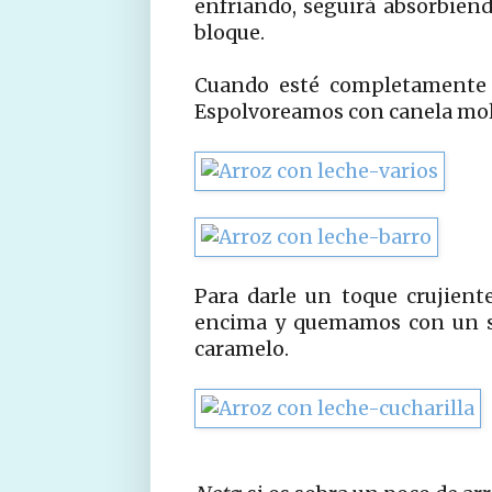
enfriando, seguirá absorbien
bloque.
Cuando esté completamente f
Espolvoreamos con canela mol
Para darle un toque crujien
encima y quemamos con un so
caramelo.