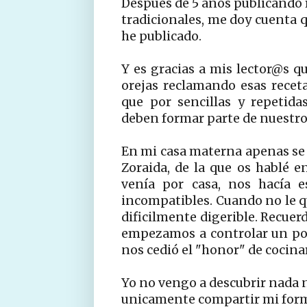
Despues de 5 años publicando r
tradicionales, me doy cuenta q
he publicado.
Y es gracias a mis lector@s 
orejas reclamando esas rece
que por sencillas y repetid
deben formar parte de nuestro 
En mi casa materna apenas se p
Zoraida, de la que os hablé 
venía por casa, nos hacía e
incompatibles. Cuando no le q
dificilmente digerible. Recue
empezamos a controlar un po
nos cedió el "honor" de cocinar
Yo no vengo a descubrir nada n
unicamente compartir mi forma