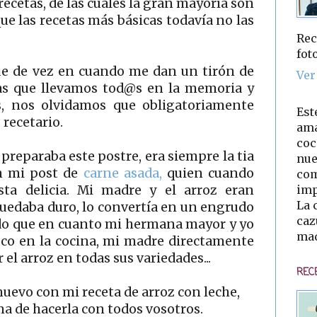
ecetas, de las cuales la gran mayoría son
ue las recetas más básicas todavía no las
Rec
fot
que de vez en cuando me dan un tirón de
Ver
tas que llevamos tod@s en la memoria y
as, nos olvidamos que obligatoriamente
Est
recetario.
ama
coc
reparaba este postre, era siempre la tia
nue
en mi post de
carne asada,
quien cuando
com
imp
sta delicia. Mi madre y el arroz eran
La 
uedaba duro, lo convertía en un engrudo
caz
rdo que en cuanto mi hermana mayor y yo
mad
co en la cocina, mi madre directamente
 el arroz en todas sus variedades...
REC
uevo con mi receta de arroz con leche,
 de hacerla con todos vosotros.