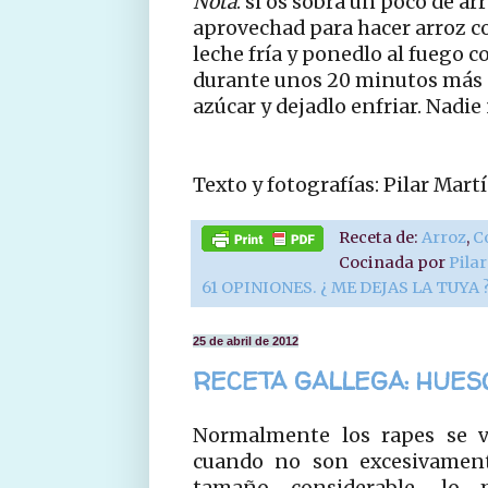
Nota
: si os sobra un poco de a
aprovechad para hacer arroz c
leche fría y ponedlo al fuego 
durante unos 20 minutos más 
azúcar y dejadlo enfriar. Nadie 
Texto y fotografías: Pilar Ma
Receta de:
Arroz
,
C
Cocinada por
Pila
61 OPINIONES. ¿ ME DEJAS LA TUYA 
25 de abril de 2012
RECETA GALLEGA: HUES
Normalmente los rapes se v
cuando no son excesivamen
tamaño considerable, lo