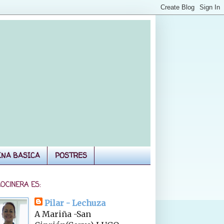
INA BASICA
POSTRES
COCINERA ES:
Pilar - Lechuza
A Mariña -San