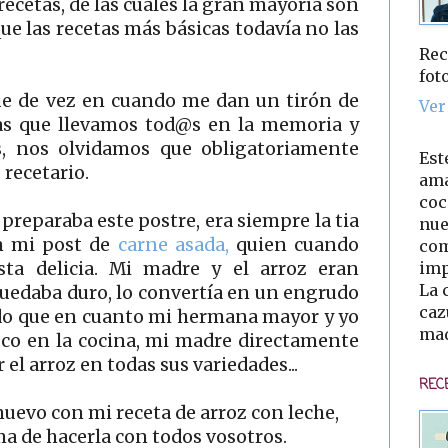
ecetas, de las cuales la gran mayoría son
ue las recetas más básicas todavía no las
Rec
fot
que de vez en cuando me dan un tirón de
Ver
tas que llevamos tod@s en la memoria y
as, nos olvidamos que obligatoriamente
Est
recetario.
ama
coc
reparaba este postre, era siempre la tia
nue
en mi post de
carne asada,
quien cuando
com
imp
sta delicia. Mi madre y el arroz eran
La 
uedaba duro, lo convertía en un engrudo
caz
rdo que en cuanto mi hermana mayor y yo
mad
co en la cocina, mi madre directamente
 el arroz en todas sus variedades...
REC
uevo con mi receta de arroz con leche,
 de hacerla con todos vosotros.