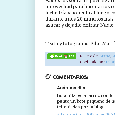
Nota
: si os sobra un poco de a
aprovechad para hacer arroz c
leche fría y ponedlo al fuego 
durante unos 20 minutos más 
azúcar y dejadlo enfriar. Nadie 
Texto y fotografías: Pilar Ma
Receta de:
Arroz
,
C
Cocinada por
Pila
61 comentarios:
Anónimo dijo...
hola pilar.yo al arroz con l
punto,un bote pequeño de 
felicidades por tu blog.
30 de abril de 2012 a las 16:5