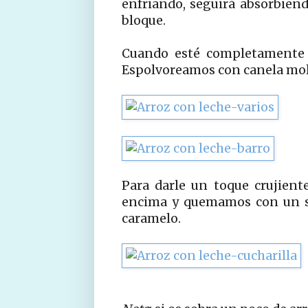
enfriando, seguirá absorbien
bloque.
Cuando esté completamente f
Espolvoreamos con canela mol
Para darle un toque crujien
encima y quemamos con un so
caramelo.