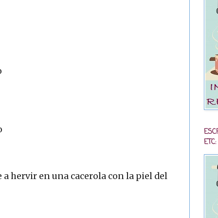
o
o
ESC
ETC:
a hervir en una cacerola con la piel del