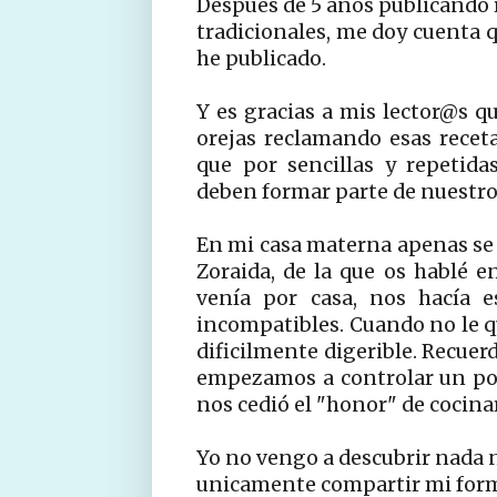
Despues de 5 años publicando r
tradicionales, me doy cuenta q
he publicado.
Y es gracias a mis lector@s 
orejas reclamando esas rece
que por sencillas y repetid
deben formar parte de nuestro 
En mi casa materna apenas se p
Zoraida, de la que os hablé 
venía por casa, nos hacía e
incompatibles. Cuando no le q
dificilmente digerible. Recue
empezamos a controlar un po
nos cedió el "honor" de cocinar
Yo no vengo a descubrir nada n
unicamente compartir mi forma