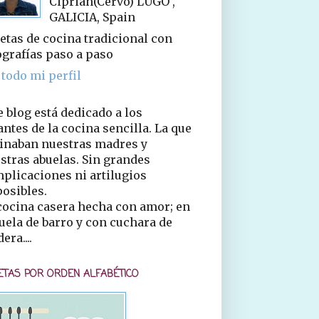
Ciprián(Cervo) LUGO ,
GALICIA, Spain
etas de cocina tradicional con
ografías paso a paso
 todo mi perfil
e blog está dedicado a los
ntes de la cocina sencilla. La que
inaban nuestras madres y
stras abuelas. Sin grandes
plicaciones ni artilugios
osibles.
cocina casera hecha con amor; en
uela de barro y con cuchara de
era....
ETAS POR ORDEN ALFABÉTICO