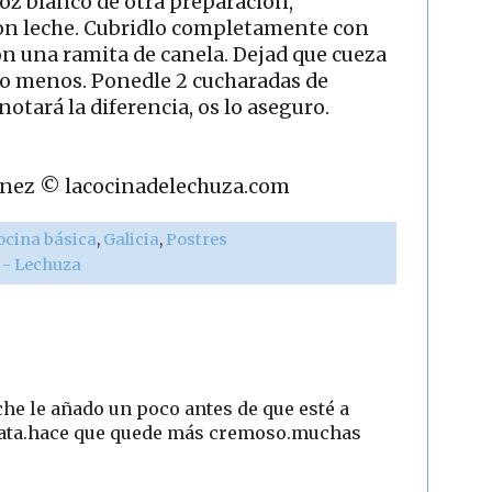
rroz blanco de otra preparación,
on leche. Cubridlo completamente con
con una ramita de canela. Dejad que cueza
o menos. Ponedle 2 cucharadas de
notará la diferencia, os lo aseguro.
rtínez © lacocinadelechuza.com
ocina básica
,
Galicia
,
Postres
r - Lechuza
eche le añado un poco antes de que esté a
nata.hace que quede más cremoso.muchas
2