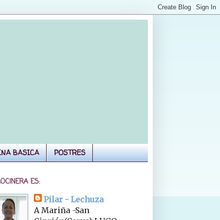
INA BASICA
POSTRES
COCINERA ES:
Pilar - Lechuza
A Mariña -San