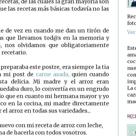
ecetas, de las cuales la gran mayoría son
ue las recetas más básicas todavía no las
Rec
fot
que de vez en cuando me dan un tirón de
Ver
tas que llevamos tod@s en la memoria y
as, nos olvidamos que obligatoriamente
Est
recetario.
ama
coc
reparaba este postre, era siempre la tia
nue
en mi post de
carne asada,
quien cuando
com
imp
sta delicia. Mi madre y el arroz eran
La 
uedaba duro, lo convertía en un engrudo
caz
rdo que en cuanto mi hermana mayor y yo
mad
co en la cocina, mi madre directamente
 el arroz en todas sus variedades...
REC
uevo con mi receta de arroz con leche,
 de hacerla con todos vosotros.