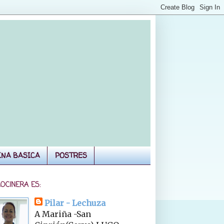
INA BASICA
POSTRES
COCINERA ES:
Pilar - Lechuza
A Mariña -San