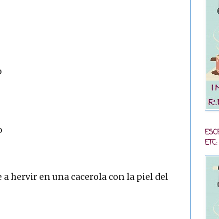
o
o
ESC
ETC:
a hervir en una cacerola con la piel del