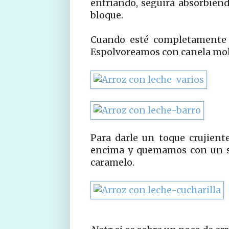
enfriando, seguirá absorbien
bloque.
Cuando esté completamente f
Espolvoreamos con canela mol
Para darle un toque crujien
encima y quemamos con un so
caramelo.