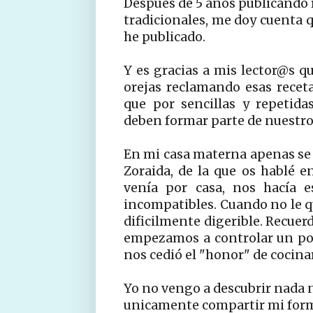
Despues de 5 años publicando r
tradicionales, me doy cuenta q
he publicado.
Y es gracias a mis lector@s 
orejas reclamando esas rece
que por sencillas y repetid
deben formar parte de nuestro 
En mi casa materna apenas se p
Zoraida, de la que os hablé 
venía por casa, nos hacía e
incompatibles. Cuando no le q
dificilmente digerible. Recue
empezamos a controlar un po
nos cedió el "honor" de cocinar
Yo no vengo a descubrir nada n
unicamente compartir mi forma