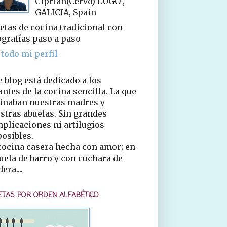
Ciprián(Cervo) LUGO ,
GALICIA, Spain
etas de cocina tradicional con
ografías paso a paso
 todo mi perfil
e blog está dedicado a los
ntes de la cocina sencilla. La que
inaban nuestras madres y
stras abuelas. Sin grandes
plicaciones ni artilugios
osibles.
cocina casera hecha con amor; en
uela de barro y con cuchara de
era....
ETAS POR ORDEN ALFABÉTICO