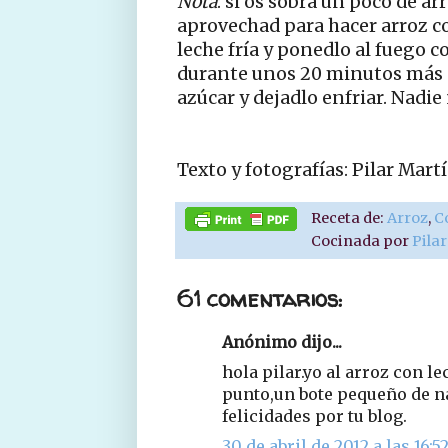
Nota
: si os sobra un poco de a
aprovechad para hacer arroz c
leche fría y ponedlo al fuego 
durante unos 20 minutos más 
azúcar y dejadlo enfriar. Nadie 
Texto y fotografías: Pilar Ma
Receta de:
Arroz
,
C
Cocinada por
Pila
61 comentarios:
Anónimo dijo...
hola pilar.yo al arroz con l
punto,un bote pequeño de 
felicidades por tu blog.
30 de abril de 2012 a las 16:5