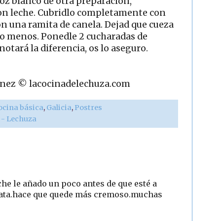
rroz blanco de otra preparación,
on leche. Cubridlo completamente con
con una ramita de canela. Dejad que cueza
o menos. Ponedle 2 cucharadas de
notará la diferencia, os lo aseguro.
rtínez © lacocinadelechuza.com
ocina básica
,
Galicia
,
Postres
r - Lechuza
eche le añado un poco antes de que esté a
nata.hace que quede más cremoso.muchas
2