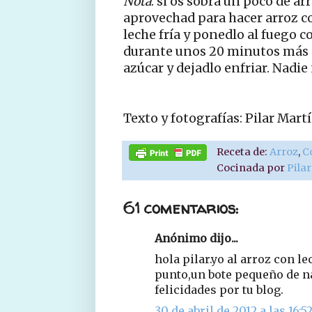
Nota
: si os sobra un poco de a
aprovechad para hacer arroz c
leche fría y ponedlo al fuego 
durante unos 20 minutos más 
azúcar y dejadlo enfriar. Nadie 
Texto y fotografías: Pilar Ma
Receta de:
Arroz
,
C
Cocinada por
Pila
61 comentarios:
Anónimo dijo...
hola pilar.yo al arroz con l
punto,un bote pequeño de 
felicidades por tu blog.
30 de abril de 2012 a las 16:5