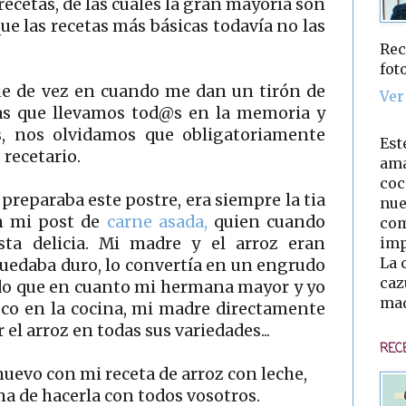
ecetas, de las cuales la gran mayoría son
ue las recetas más básicas todavía no las
Rec
fot
que de vez en cuando me dan un tirón de
Ver
tas que llevamos tod@s en la memoria y
as, nos olvidamos que obligatoriamente
Est
recetario.
ama
coc
reparaba este postre, era siempre la tia
nue
en mi post de
carne asada,
quien cuando
com
imp
sta delicia. Mi madre y el arroz eran
La 
uedaba duro, lo convertía en un engrudo
caz
rdo que en cuanto mi hermana mayor y yo
mad
co en la cocina, mi madre directamente
 el arroz en todas sus variedades...
REC
uevo con mi receta de arroz con leche,
 de hacerla con todos vosotros.