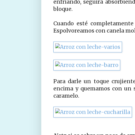
enfriando, seguirá absorbien
bloque.
Cuando esté completamente f
Espolvoreamos con canela mol
Para darle un toque crujien
encima y quemamos con un so
caramelo.