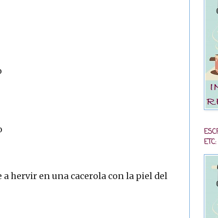
o
o
ESC
ETC:
a hervir en una cacerola con la piel del