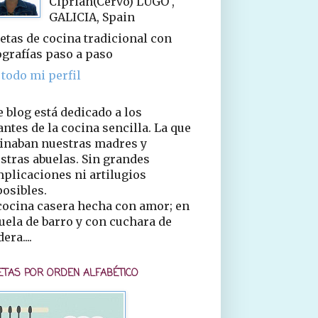
Ciprián(Cervo) LUGO ,
GALICIA, Spain
etas de cocina tradicional con
ografías paso a paso
 todo mi perfil
e blog está dedicado a los
ntes de la cocina sencilla. La que
inaban nuestras madres y
stras abuelas. Sin grandes
plicaciones ni artilugios
osibles.
cocina casera hecha con amor; en
uela de barro y con cuchara de
era....
ETAS POR ORDEN ALFABÉTICO