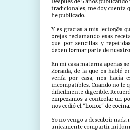
Despues de 5 años publicando r
tradicionales, me doy cuenta q
he publicado.
Y es gracias a mis lector@s 
orejas reclamando esas rece
que por sencillas y repetid
deben formar parte de nuestro 
En mi casa materna apenas se p
Zoraida, de la que os hablé 
venía por casa, nos hacía e
incompatibles. Cuando no le q
dificilmente digerible. Recue
empezamos a controlar un po
nos cedió el "honor" de cocinar
Yo no vengo a descubrir nada n
unicamente compartir mi forma