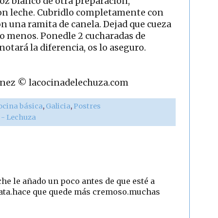
rroz blanco de otra preparación,
on leche. Cubridlo completamente con
con una ramita de canela. Dejad que cueza
o menos. Ponedle 2 cucharadas de
notará la diferencia, os lo aseguro.
rtínez © lacocinadelechuza.com
ocina básica
,
Galicia
,
Postres
r - Lechuza
eche le añado un poco antes de que esté a
nata.hace que quede más cremoso.muchas
2