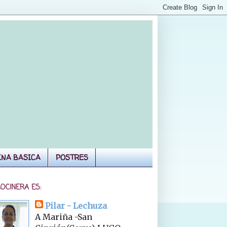
INA BASICA
POSTRES
COCINERA ES:
Pilar - Lechuza
A Mariña -San