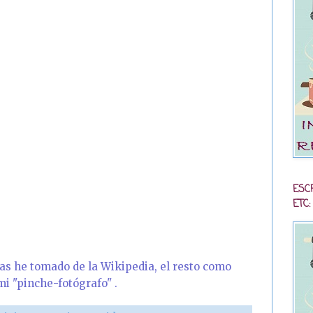
ESC
ETC:
las he tomado de la Wikipedia, el resto como
mi "pinche-fotógrafo" .