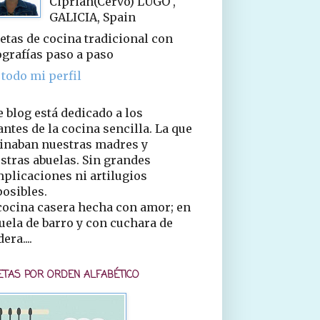
Ciprián(Cervo) LUGO ,
GALICIA, Spain
etas de cocina tradicional con
ografías paso a paso
 todo mi perfil
e blog está dedicado a los
ntes de la cocina sencilla. La que
inaban nuestras madres y
stras abuelas. Sin grandes
plicaciones ni artilugios
osibles.
cocina casera hecha con amor; en
uela de barro y con cuchara de
era....
ETAS POR ORDEN ALFABÉTICO