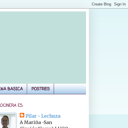
INA BASICA
POSTRES
COCINERA ES:
Pilar - Lechuza
A Mariña -San