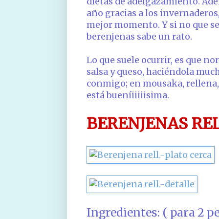
dietas de adelgazamiento. Ade
año gracias a los invernaderos
mejor momento. Y si no que s
berenjenas sabe un rato.
Lo que suele ocurrir, es que 
salsa y queso, haciéndola much
conmigo; en mousaka, rellena, r
está bueníiiiiisima.
BERENJENAS RE
Ingredientes: ( para 2 p