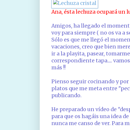
Ana, ésta lechuza ocupará un l
Amigos, ha llegado el momento d
voy para siempre ( no os va a s
Sólo es que me llegó el mome
vacaciones, creo que bien merec
ir a la playita, pasear, tomarm
correspondiente tapa..... vamos
más !!
Pienso seguir cocinando y por
platos que me meta entre "pecho y
publicando.
He preparado un vídeo de "des
para que os hagáis una idea de 
nunca me canso de ver. Para mí es