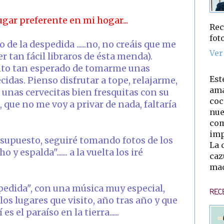
ugar preferente en mi hogar...
Rec
fot
e la despedida ......no, no creáis que me
Ver
er tan fácil libraros de ésta menda).
nto tan esperado de tomarme unas
Est
idas. Pienso disfrutar a tope, relajarme,
ama
e unas cervecitas bien fresquitas con su
coc
, que no me voy a privar de nada, faltaría
nue
com
imp
 supuesto, seguiré tomando fotos de los
La 
 espalda"....... a la vuelta los iré
caz
mad
pedida", con una música muy especial,
REC
los lugares que visito, año tras año y que
 el paraíso en la tierra......