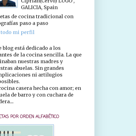
Ciprián(Cervo) LUGO ,
GALICIA, Spain
etas de cocina tradicional con
ografías paso a paso
 todo mi perfil
e blog está dedicado a los
ntes de la cocina sencilla. La que
inaban nuestras madres y
stras abuelas. Sin grandes
plicaciones ni artilugios
osibles.
cocina casera hecha con amor; en
uela de barro y con cuchara de
era....
ETAS POR ORDEN ALFABÉTICO