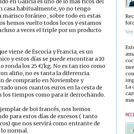
ido en Galicia es uno de lo más ricos del
 casa habitualmente, yo no tengo
marisco foráneo , sobre todo en estas
Rec
fot
nos hemos vuelto todos locos y estamos
ncluso a veces el triple por un producto
Ver
Est
que viene de Escocia y Francia, es un
ama
co y estos días se puede encontrar a 10
coc
o ronda los 25 €/kg. No es tan rico como
nue
un aliño, no es tanta la diferencia.
com
imp
ón de comprarlo en Noviembre y
La 
rado unos cuantos euros en la cesta de
caz
án los tiempos como para ir derrochando.
mad
jemplar de boi francés, nos hemos
REC
do para estos días de excesos ( tanto
s) que nos servirá como entrante de
 lo normal.