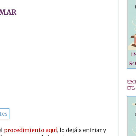
 MAR
ESC
ETC:
el
procedimiento aquí
, lo dejáis enfriar y