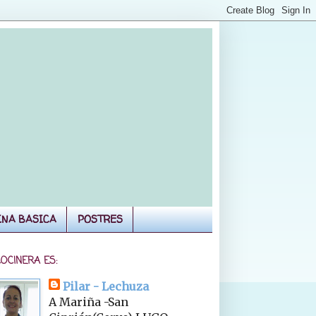
INA BASICA
POSTRES
COCINERA ES:
Pilar - Lechuza
A Mariña -San