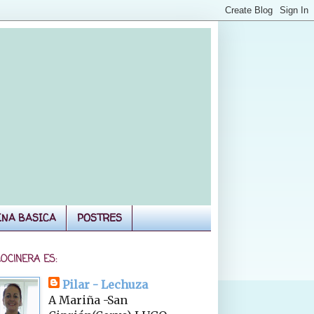
INA BASICA
POSTRES
COCINERA ES:
Pilar - Lechuza
A Mariña -San