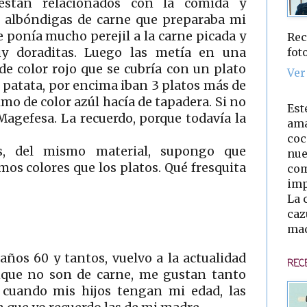
están relacionados con la comida y
 albóndigas de carne que preparaba mi
Le ponía mucho perejil a la carne picada y
Rec
fot
uy doraditas. Luego las metía en una
de color rojo que se cubría con un plato
Ver
de patata, por encima iban 3 platos más de
timo de color azúl hacía de tapadera. Si no
Est
Magefesa. La recuerdo, porque todavía la
ama
coc
s, del mismo material, supongo que
nue
os colores que los platos. Qué fresquita
com
imp
La 
caz
mad
años 60 y tantos, vuelvo a la actualidad
REC
que no son de carne, me gustan tanto
 cuando mis hijos tengan mi edad, las