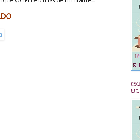
que yo recuerdo las de mi madre....
ADO
ESC
ETC: