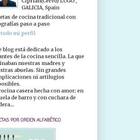
Ciprián(Cervo) LUGO ,
GALICIA, Spain
etas de cocina tradicional con
ografías paso a paso
 todo mi perfil
e blog está dedicado a los
ntes de la cocina sencilla. La que
inaban nuestras madres y
stras abuelas. Sin grandes
plicaciones ni artilugios
osibles.
cocina casera hecha con amor; en
uela de barro y con cuchara de
era....
ETAS POR ORDEN ALFABÉTICO