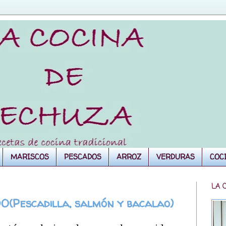
MARISCOS
PESCADOS
ARROZ
VERDURAS
COC
LA 
Pescadilla, salmón y bacalao)