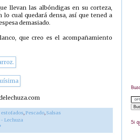
ue llevan las albóndigas en su corteza,
n lo cual quedará densa, así que tened a
 espesa demasiado.
lanco, que creo es el acompañamiento
Busc
adelechuza.com
 estofados
,
Pescado
,
Salsas
r - Lechuza
Si q
?