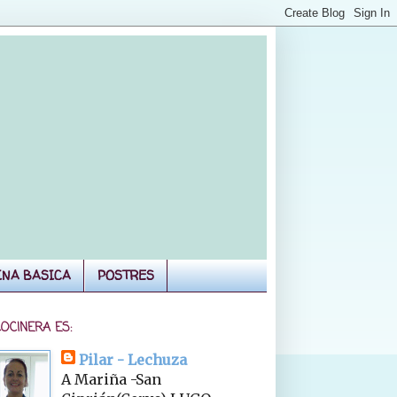
INA BASICA
POSTRES
COCINERA ES:
Pilar - Lechuza
A Mariña -San