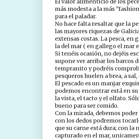
El valor alimenticio de los pec
más modesta a la más "fashion
para el paladar.
No hace falta resaltar que la 
las mayores riquezas de Galicia
extensas costas. La pesca, en ge
la del mar ( en gallego el mar 
Si tenéis ocasión, no dejéis es
supone ver arribar los barcos 
tempranito y podréis comprob
pesqueros huelen a brea, a sal, a
El pescado es un manjar exquisi
podemos encontrar está en su 
la vista, el tacto y el olfato. S
bueno para ser comido.
Con la mirada, debemos poder ap
con los dedos podremos tocarlo
que su carne está dura; con la 
capturado en el mar, unicamente