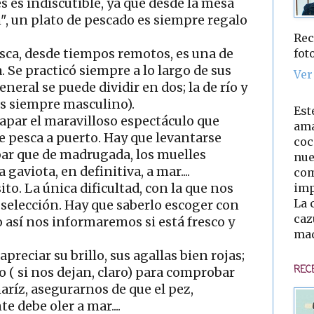
es es indiscutible, ya que desde la mesa
", un plato de pescado es siempre regalo
Rec
fot
pesca, desde tiempos remotos, es una de
. Se practicó siempre a lo largo de sus
Ver
neral se puede dividir en dos; la de río y
es siempre masculino).
Est
capar el maravilloso espectáculo que
ama
de pesca a puerto. Hay que levantarse
coc
ar que de madrugada, los muelles
nue
 gaviota, en definitiva, a mar....
com
imp
to. La única dificultad, con la que nos
La 
selección. Hay que saberlo escoger con
caz
ólo así nos informaremos si está fresco y
mad
reciar su brillo, sus agallas bien rojas;
REC
 ( si nos dejan, claro) para comprobar
naríz, asegurarnos de que el pez,
 debe oler a mar....