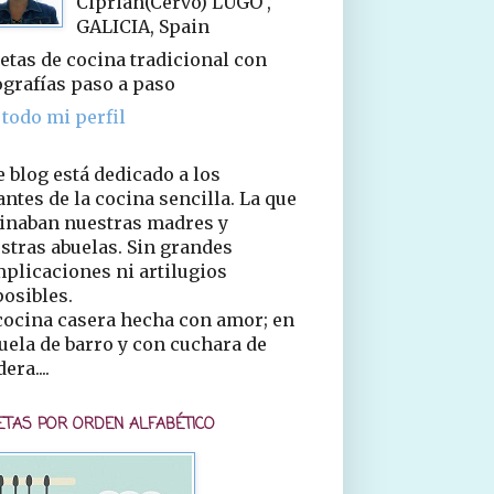
Ciprián(Cervo) LUGO ,
GALICIA, Spain
etas de cocina tradicional con
ografías paso a paso
 todo mi perfil
e blog está dedicado a los
ntes de la cocina sencilla. La que
inaban nuestras madres y
stras abuelas. Sin grandes
plicaciones ni artilugios
osibles.
cocina casera hecha con amor; en
uela de barro y con cuchara de
era....
ETAS POR ORDEN ALFABÉTICO