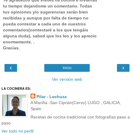
Te agradezco que visites mi cocina e inviertas
tu tiempo dejandome un comentario.
Todas
tus opiniones y/o sugerencias serán bien
recibidas y aunque por falta de tiempo no
pueda contestar a cada uno de vuestros
comentarios(contestaré a los que tengáis
alguna duda), sabed que los leo y los aprecio
enormemente. .
Gracias.
‹
›
Inicio
Ver versión web
LA COCINERA ES:
Pilar - Lechuza
A Mariña -San Ciprián(Cervo) LUGO , GALICIA,
Spain
Recetas de cocina tradicional con fotografías paso a
paso
Ver todo mi perfil