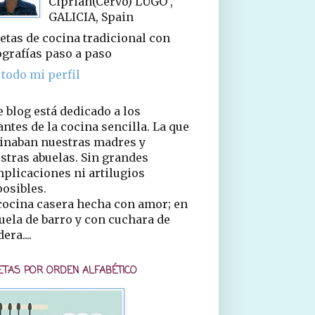
Ciprián(Cervo) LUGO ,
GALICIA, Spain
etas de cocina tradicional con
ografías paso a paso
 todo mi perfil
e blog está dedicado a los
ntes de la cocina sencilla. La que
inaban nuestras madres y
stras abuelas. Sin grandes
plicaciones ni artilugios
osibles.
cocina casera hecha con amor; en
uela de barro y con cuchara de
era....
ETAS POR ORDEN ALFABÉTICO