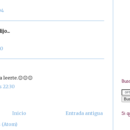
04
ijo...
10
 leerte.😊😊😊
Busc
s 22:30
Inicio
Entrada antigua
Si q
 (Atom)