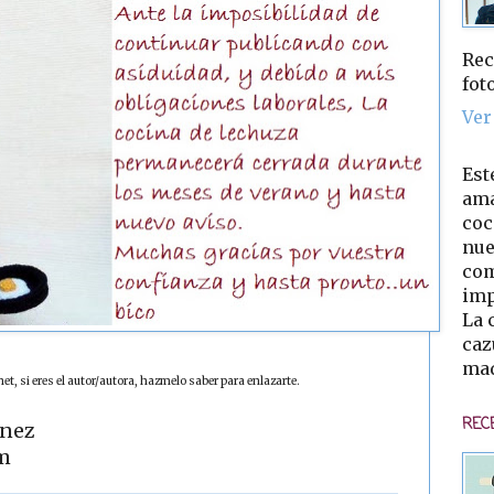
Rec
fot
Ver
Est
ama
coc
nue
com
imp
La 
caz
mad
t, si eres el autor/autora, hazmelo saber para enlazarte.
REC
ínez
m