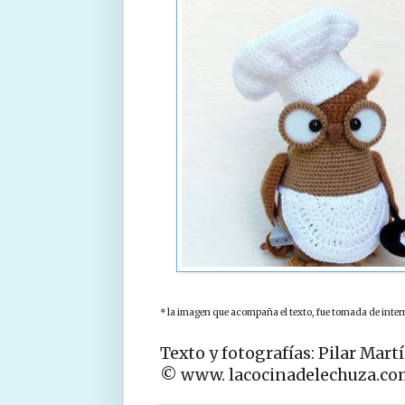
* la imagen que acompaña el texto, fue tomada de interne
Texto y fotografías: Pilar Mart
© www. lacocinadelechuza.co