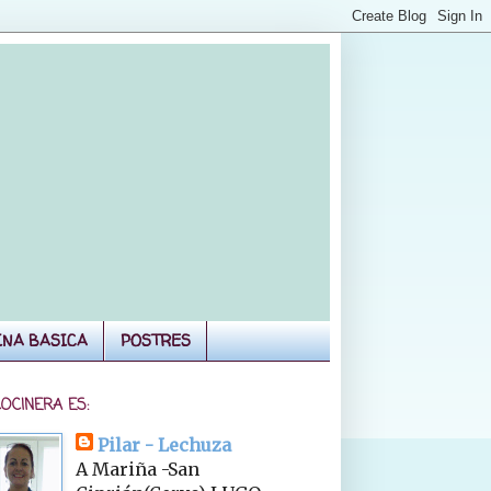
INA BASICA
POSTRES
COCINERA ES:
Pilar - Lechuza
A Mariña -San