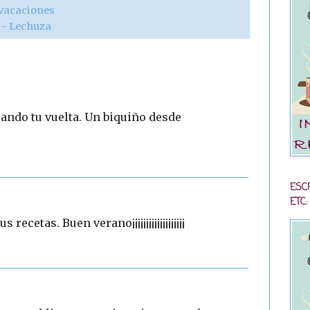
 vacaciones
r - Lechuza
ando tu vuelta. Un biquiño desde
ESC
ETC:
cetas. Buen verano¡¡¡¡¡¡¡¡¡¡¡¡¡¡¡¡¡¡¡