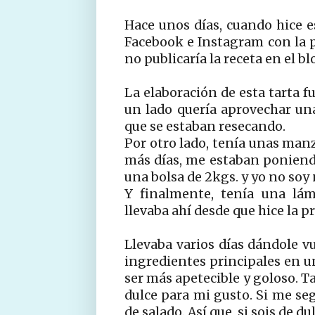
Hace unos días, cuando hice e
Facebook e Instagram con la p
no publicaría la receta en el bl
La elaboración de esta tarta f
un lado quería aprovechar un
que se estaban resecando.
Por otro lado, tenía unas ma
más días, me estaban poniend
una bolsa de 2kgs. y yo no soy
Y finalmente, tenía una lám
llevaba ahí desde que hice la 
Llevaba varios días dándole vue
ingredientes principales en un
ser más apetecible y goloso. 
dulce para mi gusto. Si me se
de salado. Así que, si sois de du