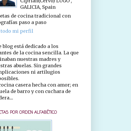
Ciprián(Cervo) LUGO ,
GALICIA, Spain
etas de cocina tradicional con
ografías paso a paso
 todo mi perfil
e blog está dedicado a los
ntes de la cocina sencilla. La que
inaban nuestras madres y
stras abuelas. Sin grandes
plicaciones ni artilugios
osibles.
cocina casera hecha con amor; en
uela de barro y con cuchara de
era....
ETAS POR ORDEN ALFABÉTICO