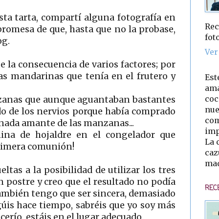
sta tarta, compartí alguna fotografía en
Rec
romesa de que, hasta que no la probase,
fot
og.
Ver
ue la consecuencia de varios factores; por
as mandarinas que tenía en el frutero y
Est
ama
coc
nzanas que aunque aguantaban bastantes
nue
o de los nervios porque había comprado
com
 nada amante de las manzanas...
imp
ina de hojaldre en el congelador que
La 
primera comunión!
caz
mad
ltas a la posibilidad de utilizar los tres
 postre y creo que el resultado no podía
REC
También tengo que ser sincera, demasiado
gúis hace tiempo, sabréis que yo soy más
lcerío, estáis en el lugar adecuado.