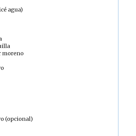
icé agua)
la
illa
ar moreno
vo
vo (opcional)