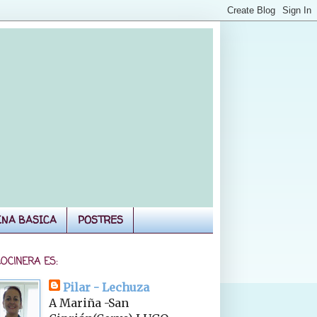
INA BASICA
POSTRES
COCINERA ES:
Pilar - Lechuza
A Mariña -San