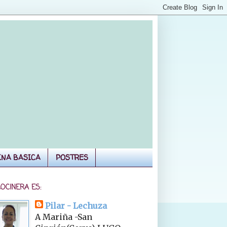
INA BASICA
POSTRES
COCINERA ES:
Pilar - Lechuza
A Mariña -San