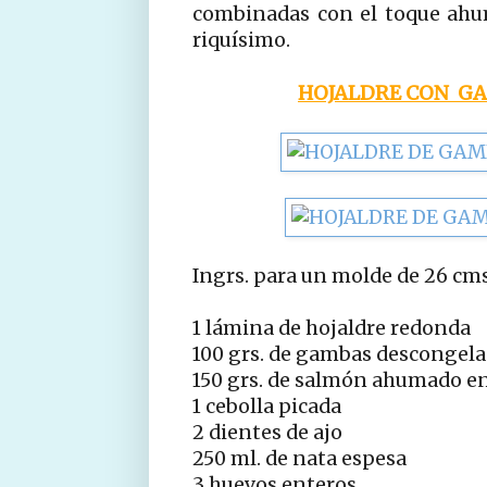
combinadas con el toque ahu
riquísimo.
HOJALDRE CON G
Ingrs. para un molde de 26 cms
1 lámina de hojaldre redonda
100 grs. de gambas descongel
150 grs. de salmón ahumado en
1 cebolla picada
2 dientes de ajo
250 ml. de nata espesa
3 huevos enteros