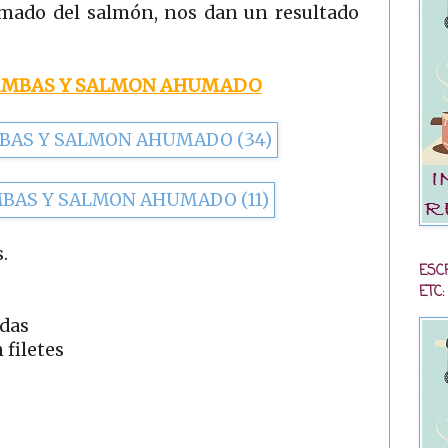
mado del salmón, nos dan un resultado
AMBAS Y SALMON AHUMADO
.
ESC
ETC:
adas
 filetes