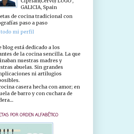
Ciprián(Cervo) LUGO ,
GALICIA, Spain
etas de cocina tradicional con
ografías paso a paso
 todo mi perfil
e blog está dedicado a los
ntes de la cocina sencilla. La que
inaban nuestras madres y
stras abuelas. Sin grandes
plicaciones ni artilugios
osibles.
cocina casera hecha con amor; en
uela de barro y con cuchara de
era....
ETAS POR ORDEN ALFABÉTICO