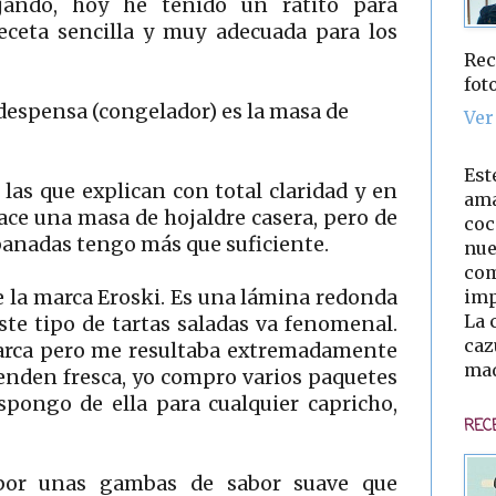
jando, hoy he tenido un ratito para
eceta sencilla y muy adecuada para los
Rec
fot
despensa (congelador) es la masa de
Ver
Est
las que explican con total claridad y en
ama
ace una masa de hojaldre casera, pero de
coc
anadas tengo más que suficiente.
nue
com
imp
e la marca Eroski. Es una lámina redonda
La 
ste tipo de tartas saladas va fenomenal.
caz
arca pero me resultaba extremadamente
mad
venden fresca, yo compro varios paquetes
spongo de ella para cualquier capricho,
REC
 por unas gambas de sabor suave que