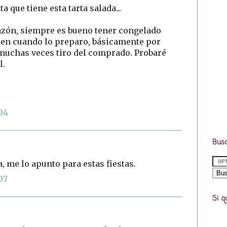
que tiene esta tarta salada...
razón, siempre es bueno tener congelado
ez en cuando lo preparo, básicamente por
 muchas veces tiro del comprado. Probaré
l.
:04
Busc
a, me lo apunto para estas fiestas.
07
Si q