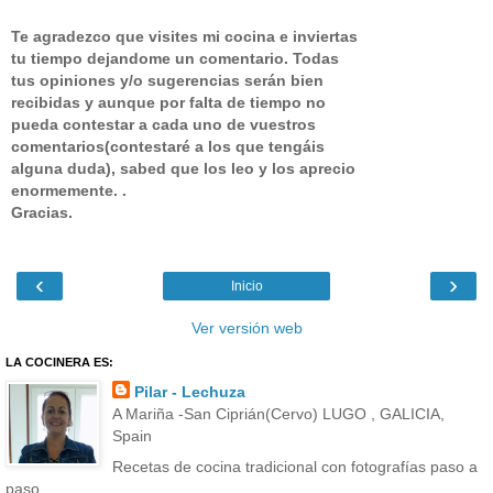
Te agradezco que visites mi cocina e inviertas
tu tiempo dejandome un comentario.
Todas
tus opiniones y/o sugerencias serán bien
recibidas y aunque por falta de tiempo no
pueda contestar a cada uno de vuestros
comentarios(contestaré a los que tengáis
alguna duda), sabed que los leo y los aprecio
enormemente. .
Gracias.
‹
›
Inicio
Ver versión web
LA COCINERA ES:
Pilar - Lechuza
A Mariña -San Ciprián(Cervo) LUGO , GALICIA,
Spain
Recetas de cocina tradicional con fotografías paso a
paso