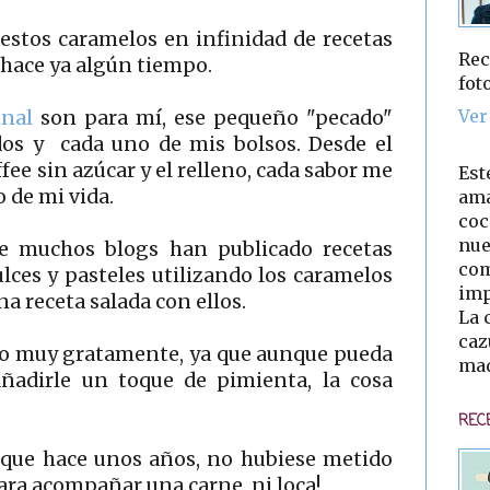
 estos caramelos en infinidad de recetas
Rec
e hace ya algún tiempo.
fot
Ver
inal
son para mí, ese pequeño "pecado"
dos y cada uno de mis bolsos. Desde el
offee sin azúcar y el relleno, cada sabor me
Est
 de mi vida.
ama
coc
nue
e muchos blogs han publicado recetas
com
dulces y pasteles utilizando los caramelos
imp
a receta salada con ellos.
La 
caz
do muy gratamente, ya que aunque pueda
mad
añadirle un toque de pimienta, la cosa
REC
 que hace unos años, no hubiese metido
ara acompañar una carne, ni loca!