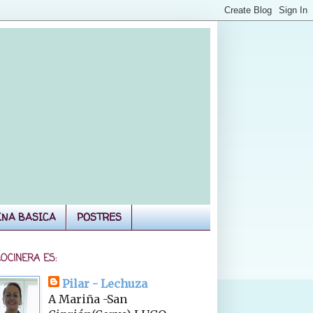
INA BASICA
POSTRES
COCINERA ES:
Pilar - Lechuza
A Mariña -San