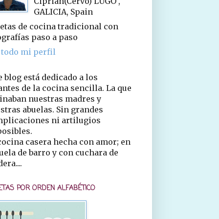
Ciprián(Cervo) LUGO ,
GALICIA, Spain
etas de cocina tradicional con
ografías paso a paso
 todo mi perfil
e blog está dedicado a los
ntes de la cocina sencilla. La que
inaban nuestras madres y
stras abuelas. Sin grandes
plicaciones ni artilugios
osibles.
cocina casera hecha con amor; en
uela de barro y con cuchara de
era....
ETAS POR ORDEN ALFABÉTICO