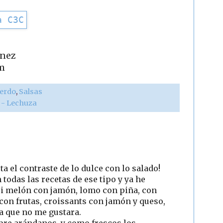
ínez
m
erdo
,
Salsas
r - Lechuza
sta el contraste de lo dulce con lo salado!
 todas las recetas de ese tipo y ya he
si melón con jamón, lomo con piña, con
on frutas, croissants con jamón y queso,
una que no me gustara.