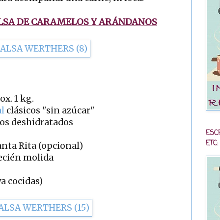
LSA DE CARAMELOS Y ARÁNDANOS
ox. 1 kg.
l
clásicos "sin azúcar"
os deshidratados
ESC
ETC:
anta Rita (opcional)
ecién molida
a cocidas)