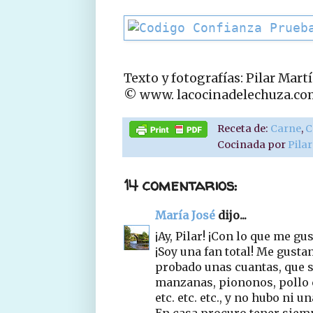
Texto y fotografías: Pilar Mart
© www. lacocinadelechuza.co
Receta de:
Carne
,
C
Cocinada por
Pila
14 comentarios:
María José
dijo...
¡Ay, Pilar! ¡Con lo que me gu
¡Soy una fan total! Me gustan
probado unas cuantas, que 
manzanas, piononos, pollo c
etc. etc. etc., y no hubo ni 