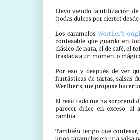
Llevo viendo la utilización de
(todas dulces por cierto) desd
Los caramelos
Werther's orig
confesable que guardo en to
clásico de nata, el de café, el t
traslada a un momento mágico
Por eso y después de ver qu
fantásticas de tartas, salsas 
Werther's, me propuse hacer un
El resultado me ha sorprendi
parecer dulce en exceso, al 
cambia.
También tengo que confesar,
unos caramelos en una salsa p