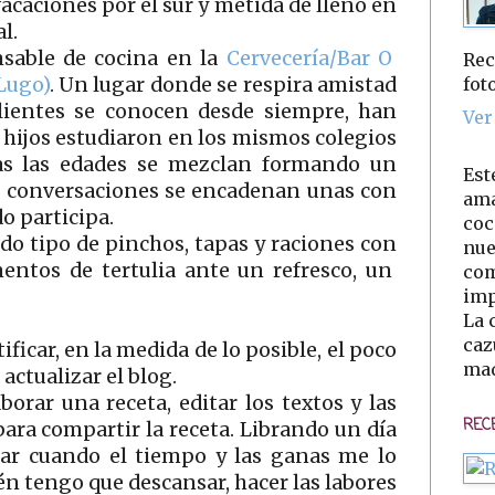
acaciones por el sur y metida de lleno en
al.
nsable de cocina en la
Cervecería/Bar O
Rec
fot
Lugo)
. Un lugar donde se respira amistad
clientes se conocen desde siempre, han
Ver
s hijos estudiaron en los mismos colegios
odas las edades se mezclan formando un
Est
as conversaciones se encadenan unas con
ama
o participa.
coc
odo tipo de pinchos, tapas y raciones con
nue
ntos de tertulia ante un refresco, un
com
imp
La 
caz
ificar, en la medida de lo posible, el poco
mad
actualizar el blog.
borar una receta, editar los textos y las
REC
 para compartir la receta. Librando un día
car cuando el tiempo y las ganas me lo
n tengo que descansar, hacer las labores