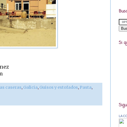
Busc
Si q
ínez
m
as caseras
,
Galicia
,
Guisos y estofados
,
Pasta
,
Sigu
LA C