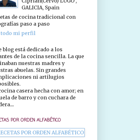
Ciprián(Cervo) LUGO ,
GALICIA, Spain
etas de cocina tradicional con
ografías paso a paso
 todo mi perfil
e blog está dedicado a los
ntes de la cocina sencilla. La que
inaban nuestras madres y
stras abuelas. Sin grandes
plicaciones ni artilugios
osibles.
cocina casera hecha con amor; en
uela de barro y con cuchara de
era....
ETAS POR ORDEN ALFABÉTICO