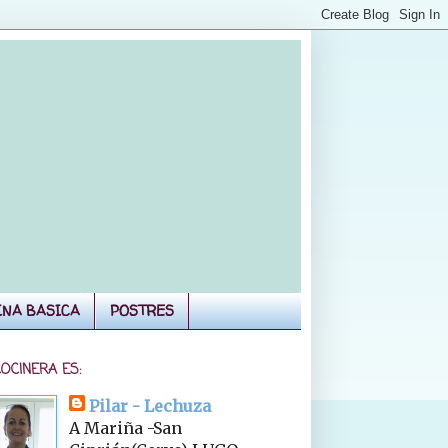
INA BASICA
POSTRES
COCINERA ES:
Pilar - Lechuza
A Mariña -San