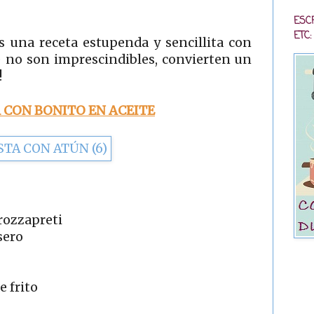
ESC
ETC:
s una receta estupenda y sencillita con
 no son imprescindibles, convierten un
!
 CON BONITO EN ACEITE
trozzapreti
sero
 frito