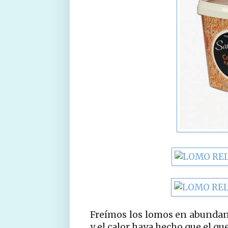
Freímos los lomos en abundant
y el calor haya hecho que el que