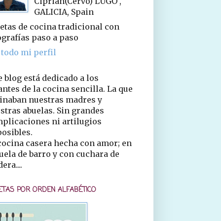
Ciprián(Cervo) LUGO ,
GALICIA, Spain
etas de cocina tradicional con
ografías paso a paso
 todo mi perfil
e blog está dedicado a los
ntes de la cocina sencilla. La que
inaban nuestras madres y
stras abuelas. Sin grandes
plicaciones ni artilugios
osibles.
cocina casera hecha con amor; en
uela de barro y con cuchara de
era....
ETAS POR ORDEN ALFABÉTICO