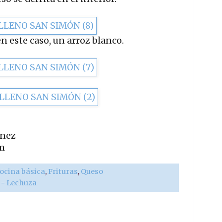
 este caso, un arroz blanco.
ínez
m
ocina básica
,
Frituras
,
Queso
r - Lechuza