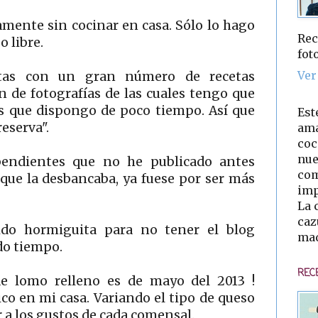
amente sin cocinar en casa. Sólo lo hago
Rec
o libre.
fot
Ver
tas con un gran número de recetas
n de fotografías de las cuales tengo que
es que dispongo de poco tiempo. Así que
Est
eserva".
ama
coc
nue
endientes que no he publicado antes
com
que la desbancaba, ya fuese por ser más
imp
La 
caz
ido hormiguita para no tener el blog
mad
o tiempo.
REC
e lomo relleno es de mayo del 2013 !
sico en mi casa. Variando el tipo de queso
 a los gustos de cada comensal.