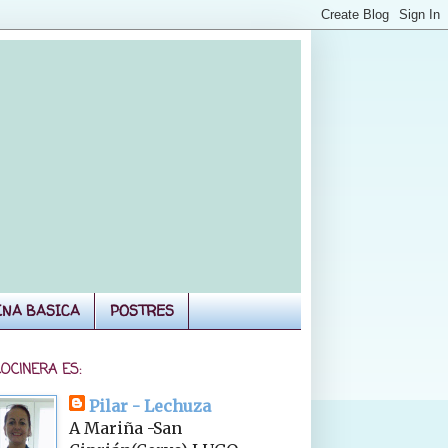
INA BASICA
POSTRES
COCINERA ES:
Pilar - Lechuza
A Mariña -San