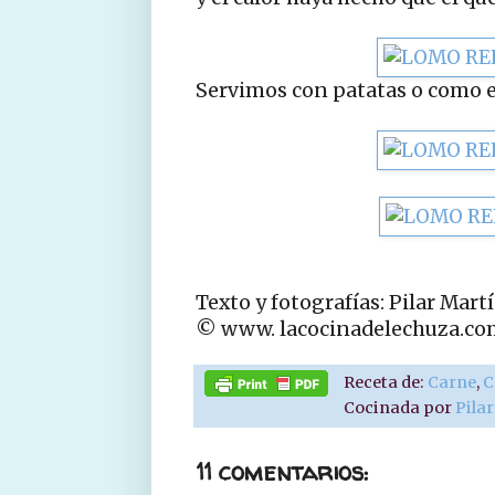
Servimos con patatas o como en
Texto y fotografías: Pilar Mart
© www. lacocinadelechuza.co
Receta de:
Carne
,
C
Cocinada por
Pila
11 comentarios: