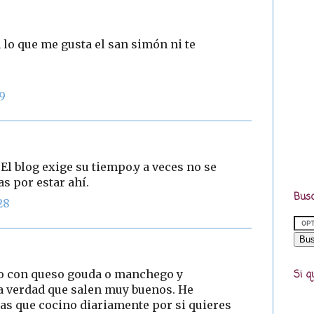
n lo que me gusta el san simón ni te
59
El blog exige su tiempo.y a veces no se
as por estar ahí.
Busc
28
ro con queso gouda o manchego y
Si q
a verdad que salen muy buenos. He
tas que cocino diariamente por si quieres