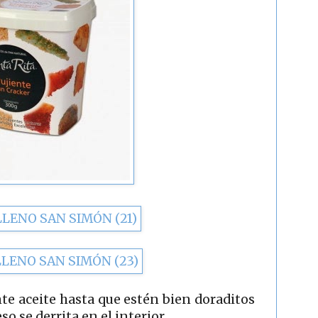
e aceite hasta que estén bien doraditos
so se derrita en el interior.