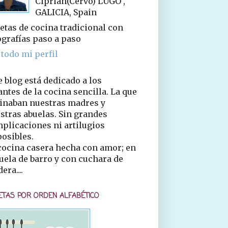
Ciprián(Cervo) LUGO ,
GALICIA, Spain
etas de cocina tradicional con
ografías paso a paso
 todo mi perfil
e blog está dedicado a los
ntes de la cocina sencilla. La que
inaban nuestras madres y
stras abuelas. Sin grandes
plicaciones ni artilugios
osibles.
cocina casera hecha con amor; en
uela de barro y con cuchara de
era....
ETAS POR ORDEN ALFABÉTICO