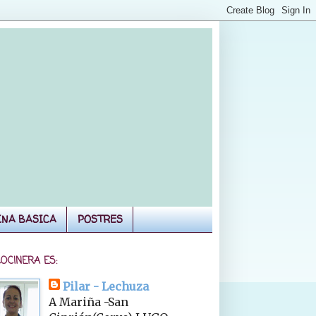
INA BASICA
POSTRES
COCINERA ES:
Pilar - Lechuza
A Mariña -San