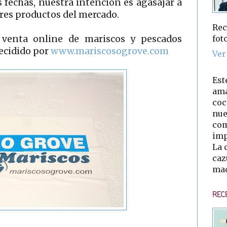
 fechas, nuestra intención es agasajar a
ores productos del mercado.
Rec
fot
venta online de mariscos y pescados
decidido por
www.mariscosogrove.com
Ver
Est
ama
coc
nue
com
imp
La 
caz
mad
REC