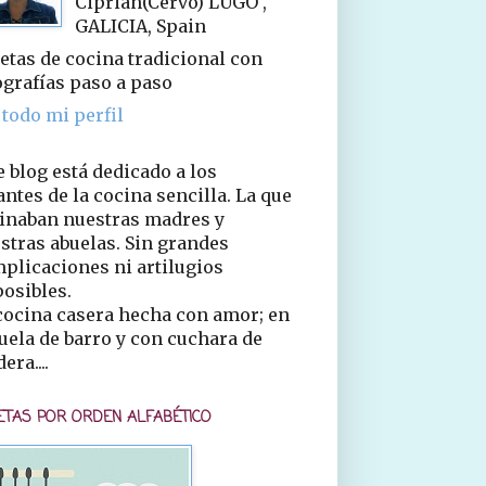
Ciprián(Cervo) LUGO ,
GALICIA, Spain
etas de cocina tradicional con
ografías paso a paso
 todo mi perfil
e blog está dedicado a los
ntes de la cocina sencilla. La que
inaban nuestras madres y
stras abuelas. Sin grandes
plicaciones ni artilugios
osibles.
cocina casera hecha con amor; en
uela de barro y con cuchara de
era....
ETAS POR ORDEN ALFABÉTICO