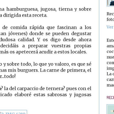
na hamburguesa, jugosa, tierna y sobre
Rec
 dirigida esta receta.
fot
Ver
 de comida rápida que fascinan a los
 tan jóvenes) donde se pueden degustar
udosa calidad. Y os digo desde ahora
Est
ecidáis a preparar vuestras propias
ama
coc
s os apetecerá acudir a estos locales.
nue
com
 sobre todo, lo que yo valoro, es que sé
imp
as mis burguers. La carne de primera, el
La 
...todo!
caz
mad
? la del carpaccio de ternera? pues con el
icado elaboré estas sabrosas y jugosas
REC