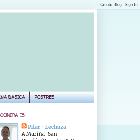
INA BASICA
POSTRES
COCINERA ES:
Pilar - Lechuza
A Mariña -San