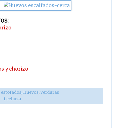
OS:
orizo
s y chorizo
 estofados
,
Huevos
,
Verduras
r - Lechuza