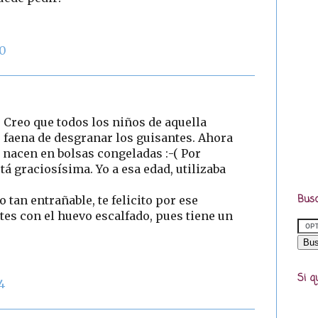
30
. Creo que todos los niños de aquella
e faena de desgranar los guisantes. Ahora
 nacen en bolsas congeladas :-( Por
está graciosísima. Yo a esa edad, utilizaba
Busc
 tan entrañable, te felicito por ese
tes con el huevo escalfado, pues tiene un
Si q
4