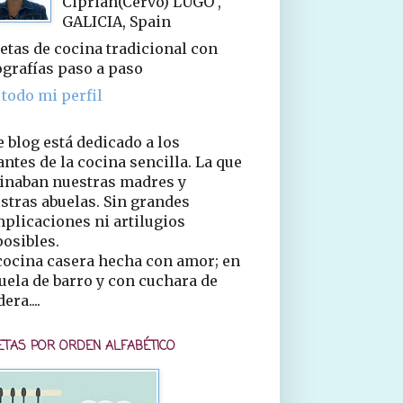
Ciprián(Cervo) LUGO ,
GALICIA, Spain
etas de cocina tradicional con
ografías paso a paso
 todo mi perfil
e blog está dedicado a los
ntes de la cocina sencilla. La que
inaban nuestras madres y
stras abuelas. Sin grandes
plicaciones ni artilugios
osibles.
cocina casera hecha con amor; en
uela de barro y con cuchara de
era....
ETAS POR ORDEN ALFABÉTICO