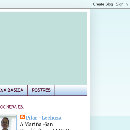
INA BASICA
POSTRES
COCINERA ES:
Pilar - Lechuza
A Mariña -San