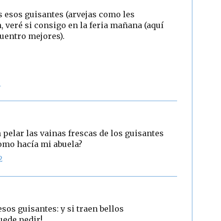
s esos guisantes (arvejas como les
 veré si consigo en la feria mañana (aquí
uentro mejores).
1
 pelar las vainas frescas de los guisantes
omo hacía mi abuela?
2
sos guisantes: y si traen bellos
uede pedir!