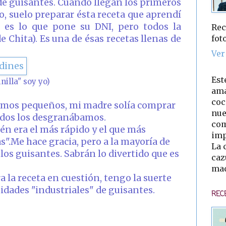
e guisantes. Cuando llegan los primeros
, suelo preparar ésta receta que aprendí
 es lo que pone su DNI, pero todos la
Rec
fot
Chita). Es una de ésas recetas llenas de
Ver
Est
nilla" soy yo)
ama
coc
mos pequeños, mi madre solía comprar
nue
odos los desgranábamos.
com
én era el más rápido y el que más
imp
s".
Me hace gracia, pero a la mayoría de
La 
los guisantes. Sabrán lo divertido que es
caz
mad
la receta en cuestión, tengo la suerte
idades "industriales" de guisantes.
REC