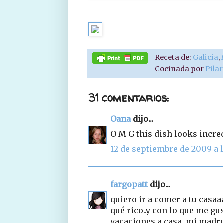
Receta de:
Galicia
,
Cocinada por
Pila
31 comentarios:
Oana
dijo...
O M G this dish looks incred
12 de septiembre de 2009 a l
fargopatt
dijo...
quiero ir a comer a tu casaa
qué rico..y con lo que me gu
vacaciones a casa, mi madre