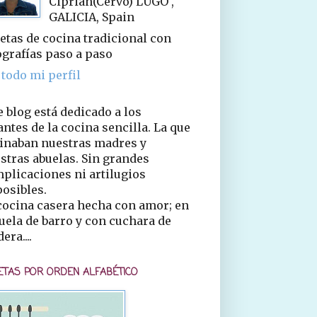
Ciprián(Cervo) LUGO ,
GALICIA, Spain
etas de cocina tradicional con
ografías paso a paso
 todo mi perfil
e blog está dedicado a los
ntes de la cocina sencilla. La que
inaban nuestras madres y
stras abuelas. Sin grandes
plicaciones ni artilugios
osibles.
cocina casera hecha con amor; en
uela de barro y con cuchara de
era....
ETAS POR ORDEN ALFABÉTICO