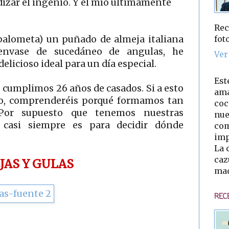
dizar el ingenio. Y el mío ultimamente
Rec
fot
palometa) un puñado de almeja italiana
envase de sucedáneo de angulas, he
Ver
elicioso ideal para un día especial.
Est
 yo cumplimos 26 años de casados. Si a esto
ama
o, comprenderéis porqué formamos tan
coc
Por supuesto que tenemos nuestras
nue
o casi siempre es para decidir dónde
com
imp
La 
caz
JAS Y GULAS
mad
REC