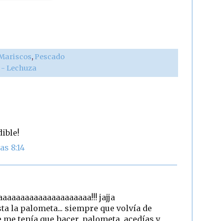
Mariscos
,
Pescado
r - Lechuza
ible!
as 8:14
aaaaaaaaaaaaaaaaaaaaa!!! jajja
sta la palometa... siempre que volvía de
 me tenía que hacer, palometa, acedías y