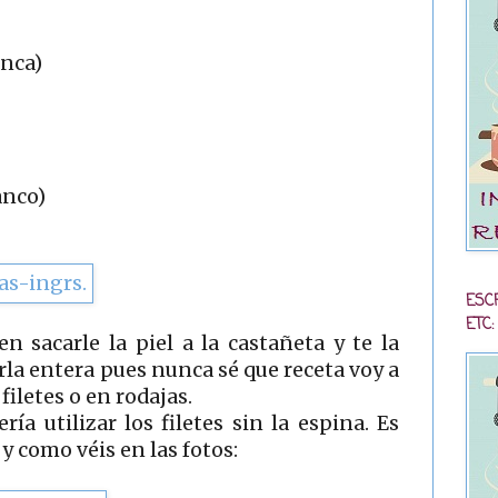
anca)
anco)
ESC
ETC:
n sacarle la piel a la castañeta y te la
erla entera pues nunca sé que receta voy a
 filetes o en rodajas.
ría utilizar los filetes sin la espina. Es
 y como véis en las fotos: