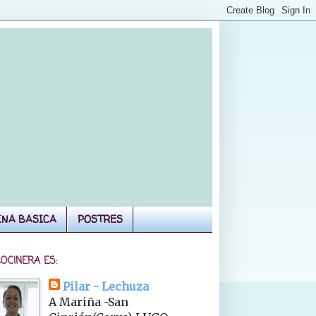
INA BASICA
POSTRES
COCINERA ES:
Pilar - Lechuza
A Mariña -San