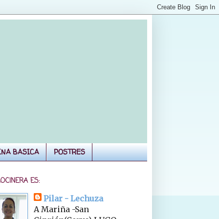
INA BASICA
POSTRES
COCINERA ES:
Pilar - Lechuza
A Mariña -San