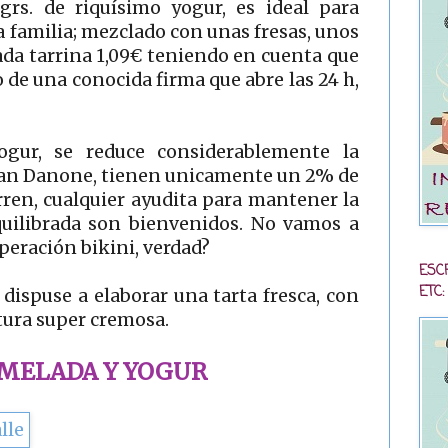
rs. de riquísimo yogur, es ideal para
a familia; mezclado con unas fresas, unos
ada tarrina 1,09€ teniendo en cuenta que
de una conocida firma que abre las 24 h,
ogur, se reduce considerablemente la
Gran Danone, tienen unicamente un 2% de
rren, cualquier ayudita para mantener la
quilibrada son bienvenidos. No vamos a
operación bikini, verdad?
ESC
ETC:
dispuse a elaborar una tarta fresca, con
tura super cremosa.
RMELADA Y YOGUR