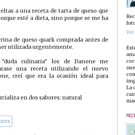
eltas a una receta de tarta de queso que
Rec
orque esté a dieta, sino porque se me ha
fot
Ver
arrina de queso quark comprada antes de
ser utilizada urgentemente.
Est
ama
coc
"duda culinaria" los de Danone me
nue
rase una receta utilizando el nuevo
com
e, creí que era la ocasión ideal para
imp
La 
caz
cializa en dos sabores: natural
mad
REC