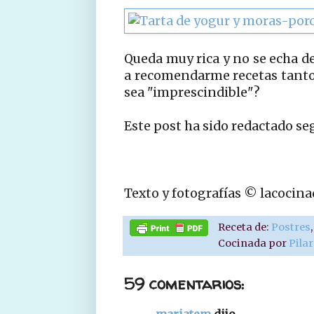
Queda muy rica y no se echa de
a recomendarme recetas tanto 
sea "imprescindible"?
Este post ha sido redactado se
Texto y fotografías © lacocin
Receta de:
Postres
Cocinada por
Pila
59 comentarios:
mariatem
dijo...