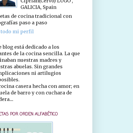
Ciprián(Cervo) LUGO ,
GALICIA, Spain
etas de cocina tradicional con
ografías paso a paso
 todo mi perfil
e blog está dedicado a los
ntes de la cocina sencilla. La que
inaban nuestras madres y
stras abuelas. Sin grandes
plicaciones ni artilugios
osibles.
cocina casera hecha con amor; en
uela de barro y con cuchara de
era....
ETAS POR ORDEN ALFABÉTICO