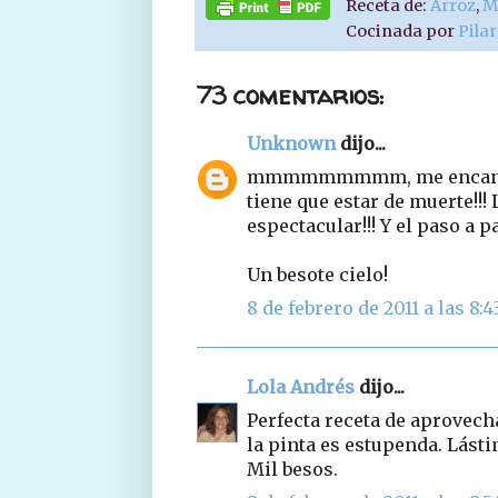
Receta de:
Arroz
,
M
Cocinada por
Pila
73 comentarios:
Unknown
dijo...
mmmmmmmmm, me encanta el
tiene que estar de muerte!!!
espectacular!!! Y el paso a pa
Un besote cielo!
8 de febrero de 2011 a las 8:4
Lola Andrés
dijo...
Perfecta receta de aprovech
la pinta es estupenda. Lásti
Mil besos.