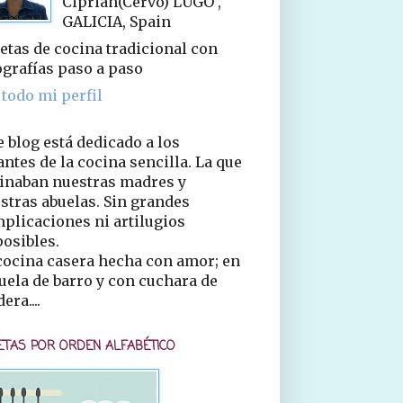
Ciprián(Cervo) LUGO ,
GALICIA, Spain
etas de cocina tradicional con
ografías paso a paso
 todo mi perfil
e blog está dedicado a los
ntes de la cocina sencilla. La que
inaban nuestras madres y
stras abuelas. Sin grandes
plicaciones ni artilugios
osibles.
cocina casera hecha con amor; en
uela de barro y con cuchara de
era....
ETAS POR ORDEN ALFABÉTICO