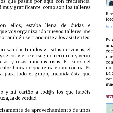
os que pasáis por aquí con frecuencia,
 muy gratificante, como son los talleres
Rec
fot
on ellos, estaba llena de dudas e
Ver
que voy organizando nuevos talleres, me
so también se transmite a los asistentes.
Est
ama
n saludos tímidos y risitas nerviosas, el
coc
se convierte enseguida en un ir y venir
nue
cias y risas, muchas risas. El calor del
com
imp
 calor humano que reina en mi cocina. Es
La 
a para todo el grupo, incluída ésta que
caz
mad
o y mi cariño a tod@s los que habéis
REC
za, la de verdad.
recisamente de aprovechamiento de unos