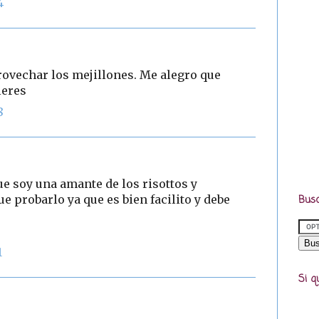
4
rovechar los mejillones. Me alegro que
leres
8
soy una amante de los risottos y
e probarlo ya que es bien facilito y debe
Busc
1
Si q