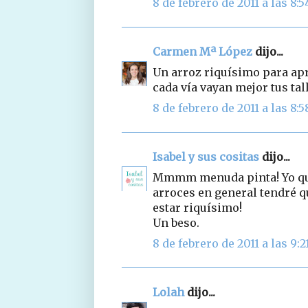
8 de febrero de 2011 a las 8:5
Carmen Mª López
dijo...
Un arroz riquísimo para ap
cada vía vayan mejor tus tal
8 de febrero de 2011 a las 8:5
Isabel y sus cositas
dijo...
Mmmm menuda pinta! Yo que 
arroces en general tendré qu
estar riquísimo!
Un beso.
8 de febrero de 2011 a las 9:2
Lolah
dijo...