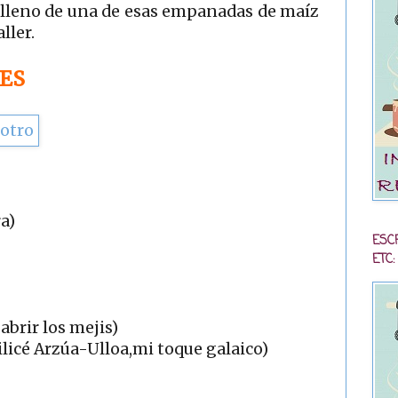
elleno de una de esas empanadas de maíz
ller.
ES
ra)
ESC
ETC:
 abrir los mejis)
tilicé Arzúa-Ulloa,mi toque galaico)