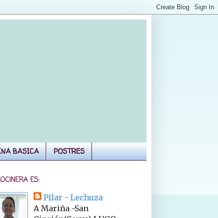
INA BASICA
POSTRES
COCINERA ES:
Pilar - Lechuza
A Mariña -San