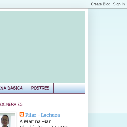
INA BASICA
POSTRES
COCINERA ES:
Pilar - Lechuza
A Mariña -San