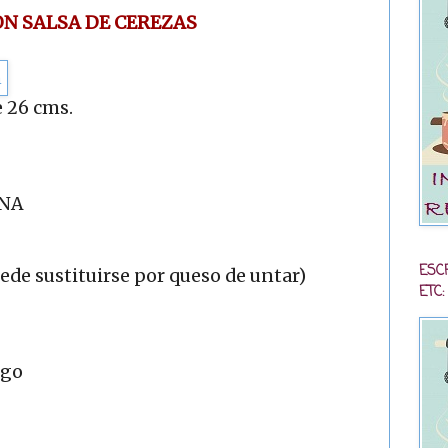
ON SALSA DE CEREZAS
 26 cms.
ANA
ESC
uede sustituirse por queso de untar)
ETC:
igo