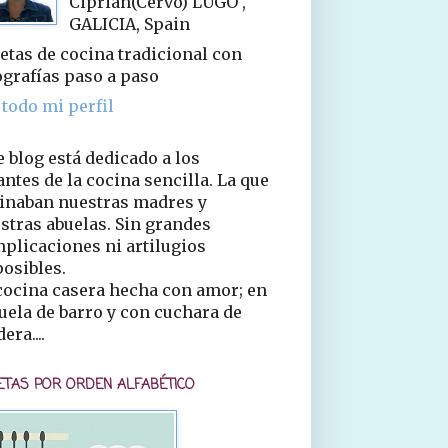
Ciprián(Cervo) LUGO ,
GALICIA, Spain
etas de cocina tradicional con
ografías paso a paso
 todo mi perfil
e blog está dedicado a los
ntes de la cocina sencilla. La que
inaban nuestras madres y
stras abuelas. Sin grandes
plicaciones ni artilugios
osibles.
cocina casera hecha con amor; en
uela de barro y con cuchara de
era....
ETAS POR ORDEN ALFABÉTICO