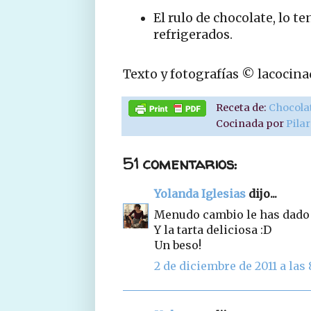
El rulo de chocolate, lo t
refrigerados.
Texto y fotografías © lacocin
Receta de:
Chocola
Cocinada por
Pila
51 comentarios:
Yolanda Iglesias
dijo...
Menudo cambio le has dado a
Y la tarta deliciosa :D
Un beso!
2 de diciembre de 2011 a las 8