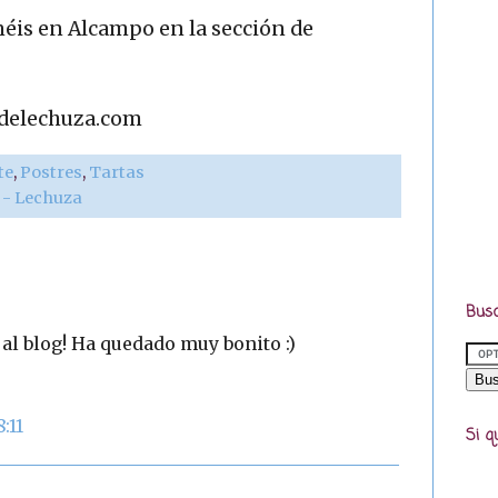
enéis en Alcampo en la sección de
adelechuza.com
te
,
Postres
,
Tartas
r - Lechuza
Busc
l blog! Ha quedado muy bonito :)
:11
Si q