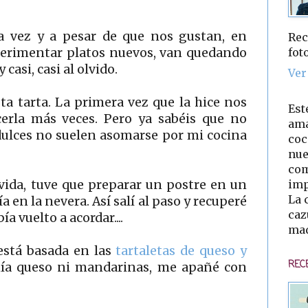
 vez y a pesar de que nos gustan, en
Rec
fot
perimentar platos nuevos, van quedando
casi, casi al olvido.
Ver
ta tarta. La primera vez que la hice nos
Est
erla más veces. Pero ya sabéis que no
ama
dulces no suelen asomarse por mi cocina
coc
nue
com
imp
 vida, tuve que preparar un postre en un
La 
a en la nevera. Así salí al paso y recuperé
caz
a vuelto a acordar....
mad
está basada en las
tartaletas de queso y
REC
nía queso ni mandarinas, me apañé con