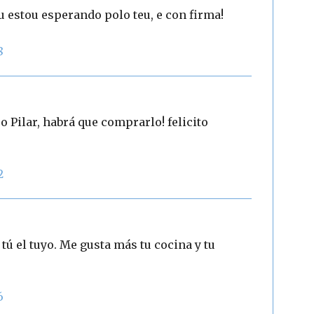
u estou esperando polo teu, e con firma!
8
ro Pilar, habrá que comprarlo! felicito
2
tú el tuyo. Me gusta más tu cocina y tu
6