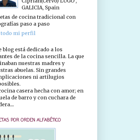
Ciprián(Cervo) LUGO ,
GALICIA, Spain
etas de cocina tradicional con
ografías paso a paso
 todo mi perfil
e blog está dedicado a los
ntes de la cocina sencilla. La que
inaban nuestras madres y
stras abuelas. Sin grandes
plicaciones ni artilugios
osibles.
cocina casera hecha con amor; en
uela de barro y con cuchara de
era....
ETAS POR ORDEN ALFABÉTICO