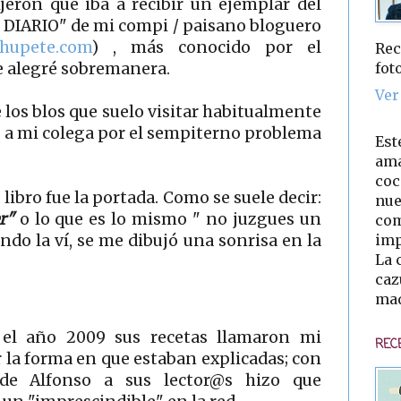
eron que iba a recibir un ejemplar del
 DIARIO" de mi compi / paisano bloguero
chupete.com
) , más conocido por el
Rec
fot
e alegré sobremanera.
Ver
 los blos que suelo visitar habitualmente
 a mi colega por el sempiterno problema
Est
ama
coc
libro fue la portada. Como se suele decir:
nue
er"
o lo que es lo mismo " no juzgues un
com
imp
ando la ví, se me dibujó una sonrisa en la
La 
caz
mad
el año 2009 sus recetas llamaron mi
REC
r la forma en que estaban explicadas; con
a de Alfonso a sus lector@s hizo que