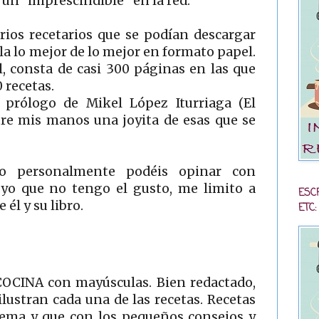
un "imprescindible" en la red.
rios recetarios que se podían descargar
la lo mejor de lo mejor en formato papel.
l, consta de casi 300 páginas en las que
 recetas.
l prólogo de Mikel López Iturriaga (El
tre mis manos una joyita de esas que se
so personalmente podéis opinar con
 yo que no tengo el gusto, me limito a
ESC
él y su libro.
ETC:
 COCINA con mayúsculas. Bien redactado,
ilustran cada una de las recetas. Recetas
rema y que con los pequeños consejos y