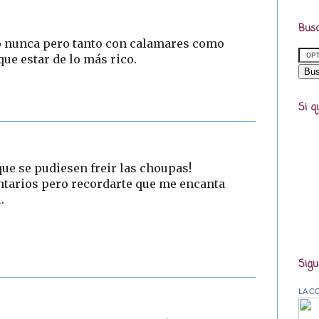
Busc
to nunca pero tanto con calamares como
que estar de lo más rico.
Si q
ue se pudiesen freir las choupas!
ntarios pero recordarte que me encanta
.
Sigu
LA C