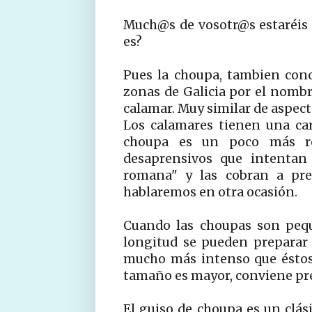
Much@s de vosotr@s estaréis 
es?
Pues la choupa, tambien con
zonas de Galicia por el nombr
calamar. Muy similar de aspect
Los calamares tienen una ca
choupa es un poco más ro
desaprensivos que intentan 
romana" y las cobran a prec
hablaremos en otra ocasión.
Cuando las choupas son pequ
longitud se pueden preparar 
mucho más intenso que éstos 
tamaño es mayor, conviene pr
El guiso de choupa es un clás