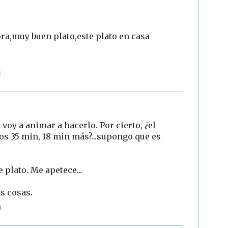
ora,muy buen plato,este plato en casa
8
oy a animar a hacerlo. Por cierto, ¿el
os 35 min, 18 min más?...supongo que es
 plato. Me apetece...
s cosas.
0