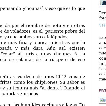
pensando ¿choupas? y eso qué es lo que
Rec
fot
Ver
ocida por el nombre de pota y en otras
e de voladores, es el pariente pobre del
o, ya que ambos son cefalópodos.
Est
rne más fina y blanca, mientras que la
ama
coc
sada y más dura. Aún así, existen
nue
"colar" al turista unas choupas "a la
com
io de calamar de la ría...pero de eso
imp
La 
caz
eñitas, es decir de unos 10-12 cms. de
mad
fritas como los chipirones. Su sabor es
y su textura más "al dente". Cuando el
REC
epararlas guisadas.
ico en las humildes cocinas gallegas. En