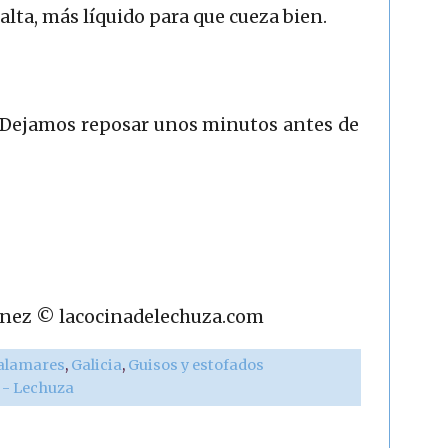
falta, más líquido para que cueza bien.
. Dejamos reposar unos minutos antes de
rtínez © lacocinadelechuza.com
alamares
,
Galicia
,
Guisos y estofados
r - Lechuza