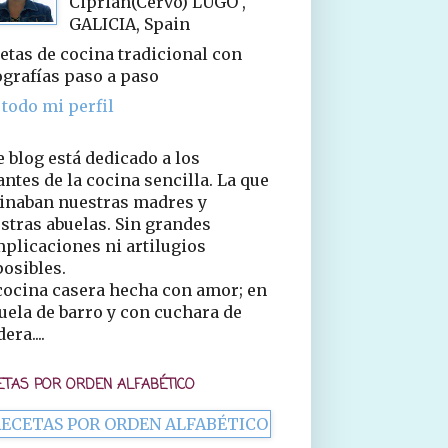
Ciprián(Cervo) LUGO ,
GALICIA, Spain
etas de cocina tradicional con
ografías paso a paso
 todo mi perfil
e blog está dedicado a los
ntes de la cocina sencilla. La que
inaban nuestras madres y
stras abuelas. Sin grandes
plicaciones ni artilugios
osibles.
cocina casera hecha con amor; en
uela de barro y con cuchara de
era....
ETAS POR ORDEN ALFABÉTICO