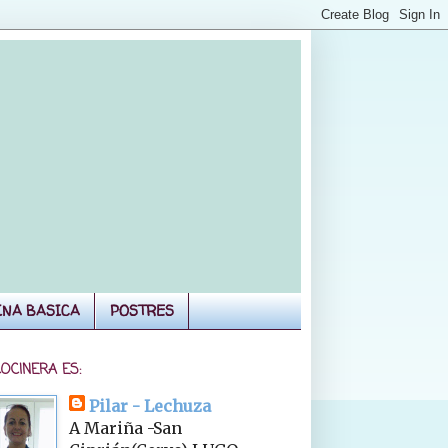
INA BASICA
POSTRES
COCINERA ES:
Pilar - Lechuza
A Mariña -San