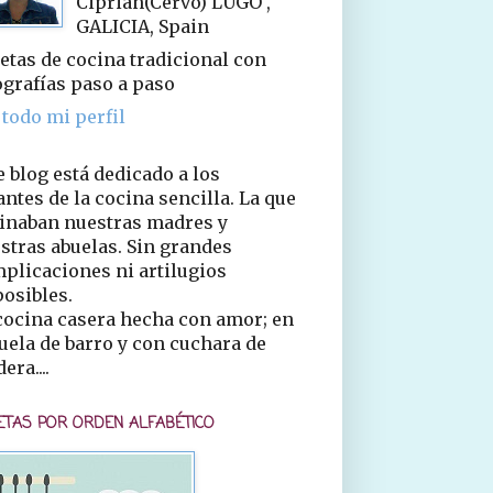
Ciprián(Cervo) LUGO ,
GALICIA, Spain
etas de cocina tradicional con
ografías paso a paso
 todo mi perfil
e blog está dedicado a los
ntes de la cocina sencilla. La que
inaban nuestras madres y
stras abuelas. Sin grandes
plicaciones ni artilugios
osibles.
cocina casera hecha con amor; en
uela de barro y con cuchara de
era....
ETAS POR ORDEN ALFABÉTICO