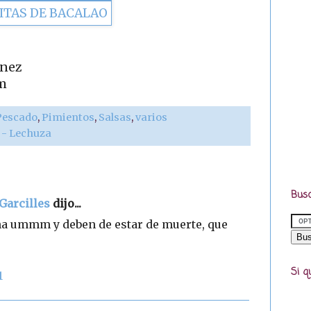
ínez
m
Pescado
,
Pimientos
,
Salsas
,
varios
r - Lechuza
Busc
Garcilles
dijo...
 ummm y deben de estar de muerte, que
Si q
1