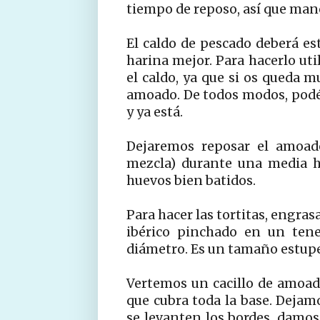
tiempo de reposo, así que mano
El caldo de pescado deberá est
harina mejor. Para hacerlo uti
el caldo, ya que si os queda m
amoado. De todos modos, podéi
y ya está.
Dejaremos reposar el amoado
mezcla) durante una media h
huevos bien batidos.
Para hacer las tortitas, engra
ibérico pinchado en un tene
diámetro. Es un tamaño estupe
Vertemos un cacillo de amoad
que cubra toda la base. Deja
se levanten los bordes, damos l