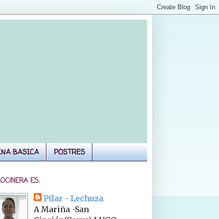
INA BASICA
POSTRES
COCINERA ES:
Pilar - Lechuza
A Mariña -San