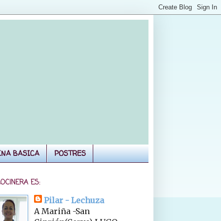
INA BASICA
POSTRES
COCINERA ES:
Pilar - Lechuza
A Mariña -San