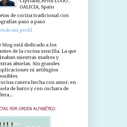
Ciprián(Cervo) LUGO ,
GALICIA, Spain
etas de cocina tradicional con
ografías paso a paso
 todo mi perfil
e blog está dedicado a los
ntes de la cocina sencilla. La que
inaban nuestras madres y
stras abuelas. Sin grandes
plicaciones ni artilugios
osibles.
cocina casera hecha con amor; en
uela de barro y con cuchara de
era....
ETAS POR ORDEN ALFABÉTICO