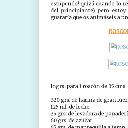
estupendo! quizá cuando lo rep
del principiante) pero esto
gustaría que os animáseis a pr
ROSCON
Ingrs. para 1 roscón de 35 cms.
320 grs. de harina de gran fuer
125 ml. de leche
25 grs. de levadura de panader
60 grs. de azúcar
65 grs. de mantequilla a temp