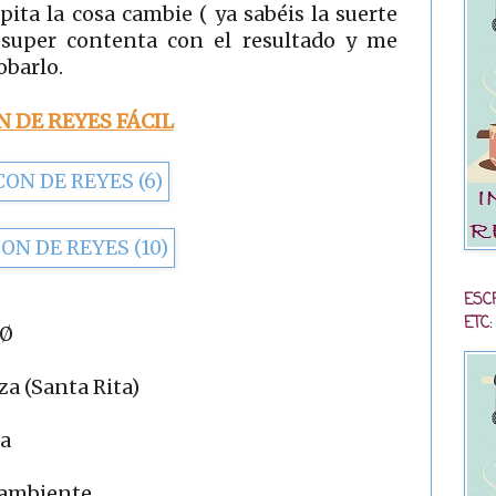
ita la cosa cambie ( ya sabéis la suerte
y super contenta con el resultado y me
obarlo.
 DE REYES FÁCIL
ESC
ETC:
 Ø
za (Santa Rita)
ía
. ambiente