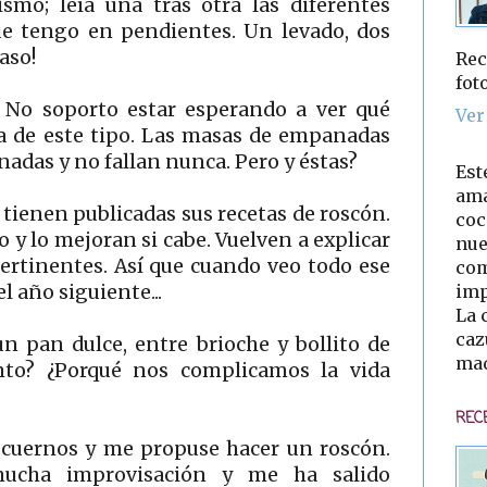
smo; leía una tras otra las diferentes
ue tengo en pendientes. Un levado, dos
paso!
Rec
fot
. No soporto estar esperando a ver qué
Ver
a de este tipo. Las masas de empanadas
adas y no fallan nunca. Pero y éstas?
Est
ama
tienen publicadas sus recetas de roscón.
coc
o y lo mejoran si cabe. Vuelven a explicar
nue
ertinentes. Así que cuando veo todo ese
com
imp
el año siguiente...
La 
caz
n pan dulce, entre brioche y bollito de
mad
nto? ¿Porqué nos complicamos la vida
REC
s cuernos y me propuse hacer un roscón.
mucha improvisación y me ha salido