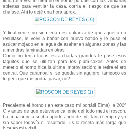
film. Esta vez lo metí en el horno porque con las ventanas
abiertas para ventilar la casa, corría el riesgo de que se
chafase. Ahí lo dejé una hora aprox.
Y finalmente, no sin cierta desconfianza de que aquello no
resultase, le volví a bañar con huevo batido y le puse el
azúcar mojado en el agua de azahar en algunas zonas y las
almendras laminadas en otras.
Como no tenía frutas escarchadas grandes le puse esos
taquitos que se utilizan para los plum-cakes. Antes de
meterlo al horno hice la última improvisación; le retiré el aro
central. Que caramba! si se queda sin agujero, tampoco es
lo peor que me podría pasar, no?
Precalenté el horno ( en este caso mi portátil Elma) a 200º
C y antes de que estuviese caliente del todo metí el roscón.
La impaciencia se iba apoderando de mí. Tanto tiempo y yo
sin saber todavía el resultado. Es la receta más larga que
hice en mi vida!!