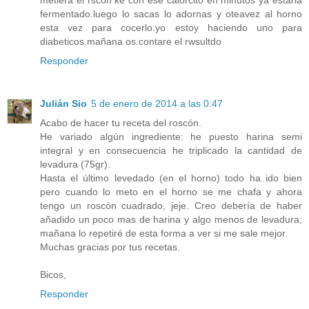
metiera el rscon ke con ese calorcito en minutos ya estaria
fermentado.luego lo sacas lo adornas y oteavez al horno
esta vez para cocerlo.yo estoy haciendo uno para
diabeticos.mañana os.contare el rwsultdo
Responder
Julián Sio
5 de enero de 2014 a las 0:47
Acabo de hacer tu receta del roscón.
He variado algún ingrediente: he puesto harina semi
integral y en consecuencia he triplicado la cantidad de
levadura (75gr).
Hasta el último levedado (en el horno) todo ha ido bien
pero cuando lo meto en el horno se me chafa y ahora
tengo un roscón cuadrado, jeje. Creo debería de haber
añadido un poco mas de harina y algo menos de levadura;
mañana lo repetiré de esta forma a ver si me sale mejor.
Muchas gracias por tus recetas.
Bicos,
Responder