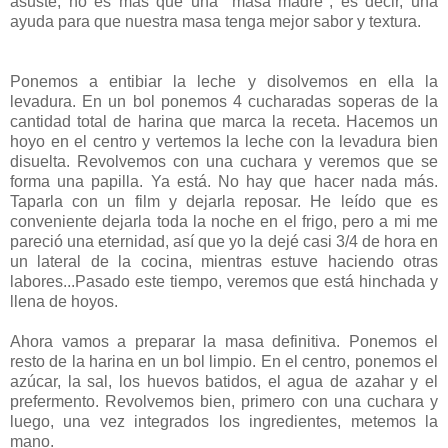
asuste, no es más que una "masa madre", es decir, una
ayuda para que nuestra masa tenga mejor sabor y textura.
Ponemos a entibiar la leche y disolvemos en ella la
levadura. En un bol ponemos 4 cucharadas soperas de la
cantidad total de harina que marca la receta. Hacemos un
hoyo en el centro y vertemos la leche con la levadura bien
disuelta. Revolvemos con una cuchara y veremos que se
forma una papilla. Ya está. No hay que hacer nada más.
Taparla con un film y dejarla reposar. He leído que es
conveniente dejarla toda la noche en el frigo, pero a mi me
pareció una eternidad, así que yo la dejé casi 3/4 de hora en
un lateral de la cocina, mientras estuve haciendo otras
labores...Pasado este tiempo, veremos que está hinchada y
llena de hoyos.
Ahora vamos a preparar la masa definitiva. Ponemos el
resto de la harina en un bol limpio. En el centro, ponemos el
azúcar, la sal, los huevos batidos, el agua de azahar y el
prefermento. Revolvemos bien, primero con una cuchara y
luego, una vez integrados los ingredientes, metemos la
mano.