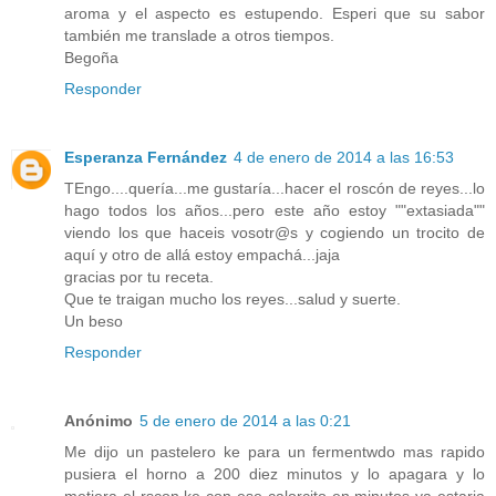
aroma y el aspecto es estupendo. Esperi que su sabor
también me translade a otros tiempos.
Begoña
Responder
Esperanza Fernández
4 de enero de 2014 a las 16:53
TEngo....quería...me gustaría...hacer el roscón de reyes...lo
hago todos los años...pero este año estoy ""extasiada""
viendo los que haceis vosotr@s y cogiendo un trocito de
aquí y otro de allá estoy empachá...jaja
gracias por tu receta.
Que te traigan mucho los reyes...salud y suerte.
Un beso
Responder
Anónimo
5 de enero de 2014 a las 0:21
Me dijo un pastelero ke para un fermentwdo mas rapido
pusiera el horno a 200 diez minutos y lo apagara y lo