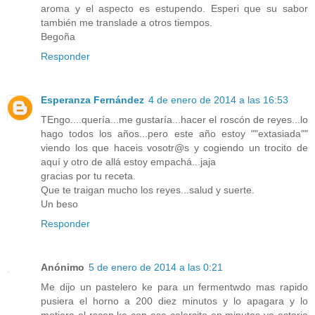
aroma y el aspecto es estupendo. Esperi que su sabor
también me translade a otros tiempos.
Begoña
Responder
Esperanza Fernández
4 de enero de 2014 a las 16:53
TEngo....quería...me gustaría...hacer el roscón de reyes...lo
hago todos los años...pero este año estoy ""extasiada""
viendo los que haceis vosotr@s y cogiendo un trocito de
aquí y otro de allá estoy empachá...jaja
gracias por tu receta.
Que te traigan mucho los reyes...salud y suerte.
Un beso
Responder
Anónimo
5 de enero de 2014 a las 0:21
Me dijo un pastelero ke para un fermentwdo mas rapido
pusiera el horno a 200 diez minutos y lo apagara y lo