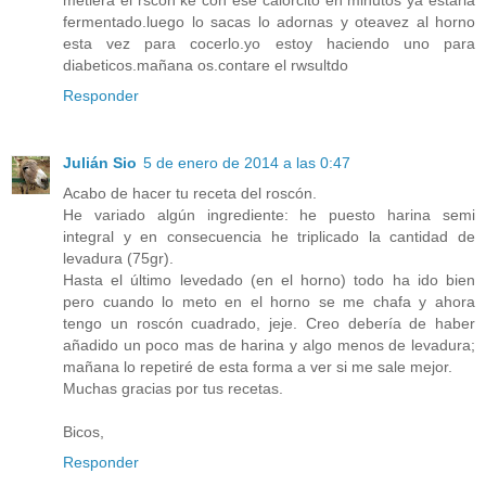
metiera el rscon ke con ese calorcito en minutos ya estaria
fermentado.luego lo sacas lo adornas y oteavez al horno
esta vez para cocerlo.yo estoy haciendo uno para
diabeticos.mañana os.contare el rwsultdo
Responder
Julián Sio
5 de enero de 2014 a las 0:47
Acabo de hacer tu receta del roscón.
He variado algún ingrediente: he puesto harina semi
integral y en consecuencia he triplicado la cantidad de
levadura (75gr).
Hasta el último levedado (en el horno) todo ha ido bien
pero cuando lo meto en el horno se me chafa y ahora
tengo un roscón cuadrado, jeje. Creo debería de haber
añadido un poco mas de harina y algo menos de levadura;
mañana lo repetiré de esta forma a ver si me sale mejor.
Muchas gracias por tus recetas.
Bicos,
Responder