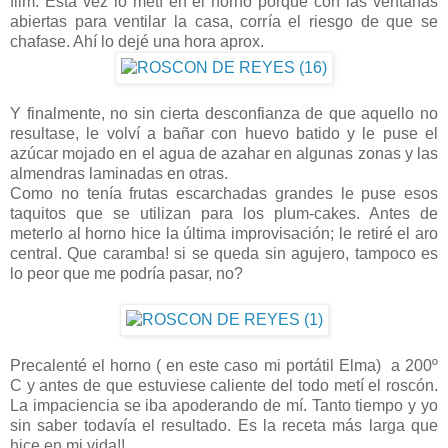
film. Esta vez lo metí en el horno porque con las ventanas
abiertas para ventilar la casa, corría el riesgo de que se
chafase. Ahí lo dejé una hora aprox.
Y finalmente, no sin cierta desconfianza de que aquello no
resultase, le volví a bañar con huevo batido y le puse el
azúcar mojado en el agua de azahar en algunas zonas y las
almendras laminadas en otras.
Como no tenía frutas escarchadas grandes le puse esos
taquitos que se utilizan para los plum-cakes. Antes de
meterlo al horno hice la última improvisación; le retiré el aro
central. Que caramba! si se queda sin agujero, tampoco es
lo peor que me podría pasar, no?
Precalenté el horno ( en este caso mi portátil Elma) a 200º
C y antes de que estuviese caliente del todo metí el roscón.
La impaciencia se iba apoderando de mí. Tanto tiempo y yo
sin saber todavía el resultado. Es la receta más larga que
hice en mi vida!!