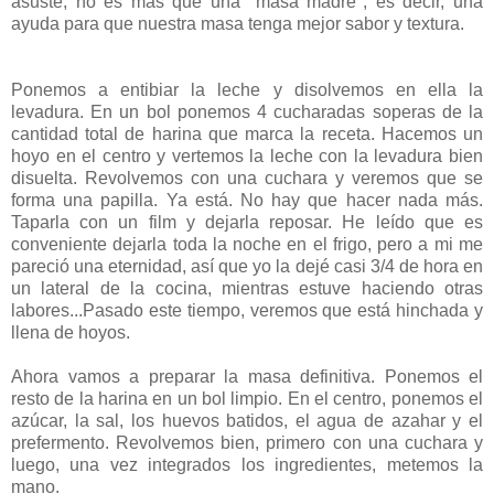
asuste, no es más que una "masa madre", es decir, una
ayuda para que nuestra masa tenga mejor sabor y textura.
Ponemos a entibiar la leche y disolvemos en ella la
levadura. En un bol ponemos 4 cucharadas soperas de la
cantidad total de harina que marca la receta. Hacemos un
hoyo en el centro y vertemos la leche con la levadura bien
disuelta. Revolvemos con una cuchara y veremos que se
forma una papilla. Ya está. No hay que hacer nada más.
Taparla con un film y dejarla reposar. He leído que es
conveniente dejarla toda la noche en el frigo, pero a mi me
pareció una eternidad, así que yo la dejé casi 3/4 de hora en
un lateral de la cocina, mientras estuve haciendo otras
labores...Pasado este tiempo, veremos que está hinchada y
llena de hoyos.
Ahora vamos a preparar la masa definitiva. Ponemos el
resto de la harina en un bol limpio. En el centro, ponemos el
azúcar, la sal, los huevos batidos, el agua de azahar y el
prefermento. Revolvemos bien, primero con una cuchara y
luego, una vez integrados los ingredientes, metemos la
mano.