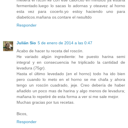
metiera el rscon ke con ese calorcito en minutos ya estaria
fermentado.luego lo sacas lo adornas y oteavez al horno
esta vez para cocerlo.yo estoy haciendo uno para
diabeticos.mañana os.contare el rwsultdo
Responder
Julián Sio
5 de enero de 2014 a las 0:47
Acabo de hacer tu receta del roscón.
He variado algún ingrediente: he puesto harina semi
integral y en consecuencia he triplicado la cantidad de
levadura (75gr).
Hasta el último levedado (en el horno) todo ha ido bien
pero cuando lo meto en el horno se me chafa y ahora
tengo un roscón cuadrado, jeje. Creo debería de haber
añadido un poco mas de harina y algo menos de levadura;
mañana lo repetiré de esta forma a ver si me sale mejor.
Muchas gracias por tus recetas.
Bicos,
Responder