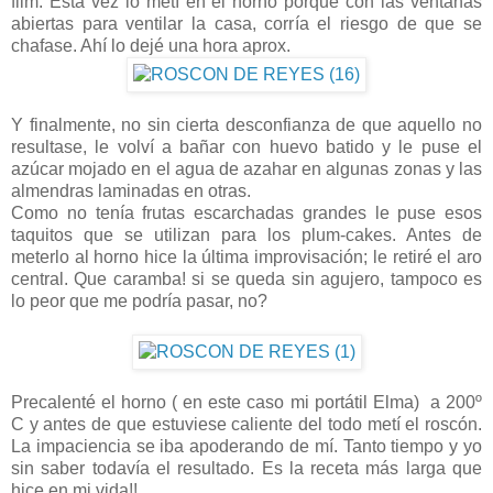
film. Esta vez lo metí en el horno porque con las ventanas
abiertas para ventilar la casa, corría el riesgo de que se
chafase. Ahí lo dejé una hora aprox.
Y finalmente, no sin cierta desconfianza de que aquello no
resultase, le volví a bañar con huevo batido y le puse el
azúcar mojado en el agua de azahar en algunas zonas y las
almendras laminadas en otras.
Como no tenía frutas escarchadas grandes le puse esos
taquitos que se utilizan para los plum-cakes. Antes de
meterlo al horno hice la última improvisación; le retiré el aro
central. Que caramba! si se queda sin agujero, tampoco es
lo peor que me podría pasar, no?
Precalenté el horno ( en este caso mi portátil Elma) a 200º
C y antes de que estuviese caliente del todo metí el roscón.
La impaciencia se iba apoderando de mí. Tanto tiempo y yo
sin saber todavía el resultado. Es la receta más larga que
hice en mi vida!!