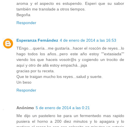
aroma y el aspecto es estupendo. Esperi que su sabor
también me translade a otros tiempos.
Begoña
Responder
Esperanza Fernández
4 de enero de 2014 a las 16:53
TEngo....quería...me gustaría...hacer el roscón de reyes...lo
hago todos los años...pero este año estoy ""extasiada""
viendo los que haceis vosotr@s y cogiendo un trocito de
aquí y otro de allá estoy empachá...jaja
gracias por tu receta.
Que te traigan mucho los reyes...salud y suerte.
Un beso
Responder
Anónimo
5 de enero de 2014 a las 0:21
Me dijo un pastelero ke para un fermentwdo mas rapido
pusiera el horno a 200 diez minutos y lo apagara y lo