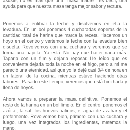
asuste, no es más que una "masa madre", es decir, una
ayuda para que nuestra masa tenga mejor sabor y textura.
Ponemos a entibiar la leche y disolvemos en ella la
levadura. En un bol ponemos 4 cucharadas soperas de la
cantidad total de harina que marca la receta. Hacemos un
hoyo en el centro y vertemos la leche con la levadura bien
disuelta. Revolvemos con una cuchara y veremos que se
forma una papilla. Ya está. No hay que hacer nada más.
Taparla con un film y dejarla reposar. He leído que es
conveniente dejarla toda la noche en el frigo, pero a mi me
pareció una eternidad, así que yo la dejé casi 3/4 de hora en
un lateral de la cocina, mientras estuve haciendo otras
labores...Pasado este tiempo, veremos que está hinchada y
llena de hoyos.
Ahora vamos a preparar la masa definitiva. Ponemos el
resto de la harina en un bol limpio. En el centro, ponemos el
azúcar, la sal, los huevos batidos, el agua de azahar y el
prefermento. Revolvemos bien, primero con una cuchara y
luego, una vez integrados los ingredientes, metemos la
mano.