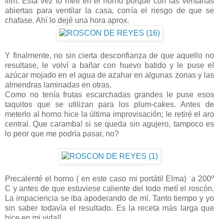
film. Esta vez lo metí en el horno porque con las ventanas
abiertas para ventilar la casa, corría el riesgo de que se
chafase. Ahí lo dejé una hora aprox.
Y finalmente, no sin cierta desconfianza de que aquello no
resultase, le volví a bañar con huevo batido y le puse el
azúcar mojado en el agua de azahar en algunas zonas y las
almendras laminadas en otras.
Como no tenía frutas escarchadas grandes le puse esos
taquitos que se utilizan para los plum-cakes. Antes de
meterlo al horno hice la última improvisación; le retiré el aro
central. Que caramba! si se queda sin agujero, tampoco es
lo peor que me podría pasar, no?
Precalenté el horno ( en este caso mi portátil Elma) a 200º
C y antes de que estuviese caliente del todo metí el roscón.
La impaciencia se iba apoderando de mí. Tanto tiempo y yo
sin saber todavía el resultado. Es la receta más larga que
hice en mi vida!!