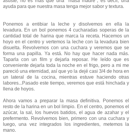
asuste, no es más que una "masa madre", es decir, una
ayuda para que nuestra masa tenga mejor sabor y textura.
Ponemos a entibiar la leche y disolvemos en ella la
levadura. En un bol ponemos 4 cucharadas soperas de la
cantidad total de harina que marca la receta. Hacemos un
hoyo en el centro y vertemos la leche con la levadura bien
disuelta. Revolvemos con una cuchara y veremos que se
forma una papilla. Ya está. No hay que hacer nada más.
Taparla con un film y dejarla reposar. He leído que es
conveniente dejarla toda la noche en el frigo, pero a mi me
pareció una eternidad, así que yo la dejé casi 3/4 de hora en
un lateral de la cocina, mientras estuve haciendo otras
labores...Pasado este tiempo, veremos que está hinchada y
llena de hoyos.
Ahora vamos a preparar la masa definitiva. Ponemos el
resto de la harina en un bol limpio. En el centro, ponemos el
azúcar, la sal, los huevos batidos, el agua de azahar y el
prefermento. Revolvemos bien, primero con una cuchara y
luego, una vez integrados los ingredientes, metemos la
mano.