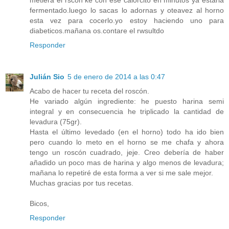
metiera el rscon ke con ese calorcito en minutos ya estaria
fermentado.luego lo sacas lo adornas y oteavez al horno
esta vez para cocerlo.yo estoy haciendo uno para
diabeticos.mañana os.contare el rwsultdo
Responder
Julián Sio
5 de enero de 2014 a las 0:47
Acabo de hacer tu receta del roscón.
He variado algún ingrediente: he puesto harina semi
integral y en consecuencia he triplicado la cantidad de
levadura (75gr).
Hasta el último levedado (en el horno) todo ha ido bien
pero cuando lo meto en el horno se me chafa y ahora
tengo un roscón cuadrado, jeje. Creo debería de haber
añadido un poco mas de harina y algo menos de levadura;
mañana lo repetiré de esta forma a ver si me sale mejor.
Muchas gracias por tus recetas.
Bicos,
Responder