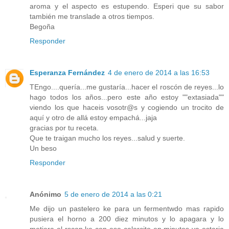
aroma y el aspecto es estupendo. Esperi que su sabor
también me translade a otros tiempos.
Begoña
Responder
Esperanza Fernández
4 de enero de 2014 a las 16:53
TEngo....quería...me gustaría...hacer el roscón de reyes...lo
hago todos los años...pero este año estoy ""extasiada""
viendo los que haceis vosotr@s y cogiendo un trocito de
aquí y otro de allá estoy empachá...jaja
gracias por tu receta.
Que te traigan mucho los reyes...salud y suerte.
Un beso
Responder
Anónimo
5 de enero de 2014 a las 0:21
Me dijo un pastelero ke para un fermentwdo mas rapido
pusiera el horno a 200 diez minutos y lo apagara y lo