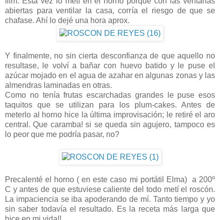
film. Esta vez lo metí en el horno porque con las ventanas
abiertas para ventilar la casa, corría el riesgo de que se
chafase. Ahí lo dejé una hora aprox.
Y finalmente, no sin cierta desconfianza de que aquello no
resultase, le volví a bañar con huevo batido y le puse el
azúcar mojado en el agua de azahar en algunas zonas y las
almendras laminadas en otras.
Como no tenía frutas escarchadas grandes le puse esos
taquitos que se utilizan para los plum-cakes. Antes de
meterlo al horno hice la última improvisación; le retiré el aro
central. Que caramba! si se queda sin agujero, tampoco es
lo peor que me podría pasar, no?
Precalenté el horno ( en este caso mi portátil Elma) a 200º
C y antes de que estuviese caliente del todo metí el roscón.
La impaciencia se iba apoderando de mí. Tanto tiempo y yo
sin saber todavía el resultado. Es la receta más larga que
hice en mi vida!!