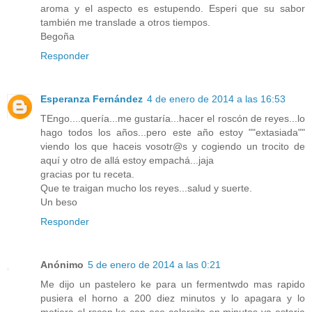
aroma y el aspecto es estupendo. Esperi que su sabor
también me translade a otros tiempos.
Begoña
Responder
Esperanza Fernández
4 de enero de 2014 a las 16:53
TEngo....quería...me gustaría...hacer el roscón de reyes...lo
hago todos los años...pero este año estoy ""extasiada""
viendo los que haceis vosotr@s y cogiendo un trocito de
aquí y otro de allá estoy empachá...jaja
gracias por tu receta.
Que te traigan mucho los reyes...salud y suerte.
Un beso
Responder
Anónimo
5 de enero de 2014 a las 0:21
Me dijo un pastelero ke para un fermentwdo mas rapido
pusiera el horno a 200 diez minutos y lo apagara y lo