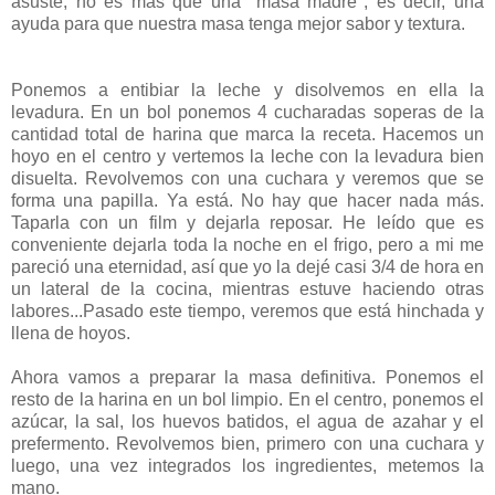
asuste, no es más que una "masa madre", es decir, una
ayuda para que nuestra masa tenga mejor sabor y textura.
Ponemos a entibiar la leche y disolvemos en ella la
levadura. En un bol ponemos 4 cucharadas soperas de la
cantidad total de harina que marca la receta. Hacemos un
hoyo en el centro y vertemos la leche con la levadura bien
disuelta. Revolvemos con una cuchara y veremos que se
forma una papilla. Ya está. No hay que hacer nada más.
Taparla con un film y dejarla reposar. He leído que es
conveniente dejarla toda la noche en el frigo, pero a mi me
pareció una eternidad, así que yo la dejé casi 3/4 de hora en
un lateral de la cocina, mientras estuve haciendo otras
labores...Pasado este tiempo, veremos que está hinchada y
llena de hoyos.
Ahora vamos a preparar la masa definitiva. Ponemos el
resto de la harina en un bol limpio. En el centro, ponemos el
azúcar, la sal, los huevos batidos, el agua de azahar y el
prefermento. Revolvemos bien, primero con una cuchara y
luego, una vez integrados los ingredientes, metemos la
mano.