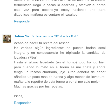
metiera el rscon ke con ese calorcito en minutos ya estaria
fermentado.luego lo sacas lo adornas y oteavez al horno
esta vez para cocerlo.yo estoy haciendo uno para
diabeticos.mañana os.contare el rwsultdo
Responder
Julián Sio
5 de enero de 2014 a las 0:47
Acabo de hacer tu receta del roscón.
He variado algún ingrediente: he puesto harina semi
integral y en consecuencia he triplicado la cantidad de
levadura (75gr).
Hasta el último levedado (en el horno) todo ha ido bien
pero cuando lo meto en el horno se me chafa y ahora
tengo un roscón cuadrado, jeje. Creo debería de haber
añadido un poco mas de harina y algo menos de levadura;
mañana lo repetiré de esta forma a ver si me sale mejor.
Muchas gracias por tus recetas.
Bicos,
Responder