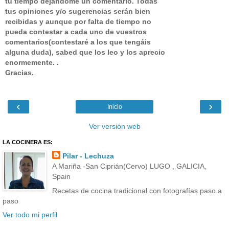
tu tiempo dejandome un comentario.
Todas
tus opiniones y/o sugerencias serán bien
recibidas y aunque por falta de tiempo no
pueda contestar a cada uno de vuestros
comentarios(contestaré a los que tengáis
alguna duda), sabed que los leo y los aprecio
enormemente. .
Gracias.
‹
›
Inicio
Ver versión web
LA COCINERA ES:
Pilar - Lechuza
A Mariña -San Ciprián(Cervo) LUGO , GALICIA,
Spain
Recetas de cocina tradicional con fotografías paso a
paso
Ver todo mi perfil