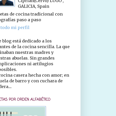
Ciprián(Cervo) LUGO ,
GALICIA, Spain
etas de cocina tradicional con
ografías paso a paso
 todo mi perfil
e blog está dedicado a los
ntes de la cocina sencilla. La que
inaban nuestras madres y
stras abuelas. Sin grandes
plicaciones ni artilugios
osibles.
cocina casera hecha con amor; en
uela de barro y con cuchara de
era....
ETAS POR ORDEN ALFABÉTICO