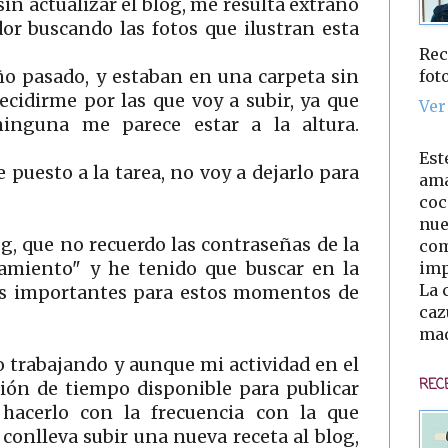
n actualizar el blog, me resulta extraño
or buscando las fotos que ilustran esta
Rec
fot
ño pasado, y estaban en una carpeta sin
cidirme por las que voy a subir, ya que
Ver
inguna me parece estar a la altura.
Est
puesto a la tarea, no voy a dejarlo para
ama
coc
nue
g, que no recuerdo las contraseñas de la
com
imp
jamiento" y he tenido que buscar en la
La 
tos importantes para estos momentos de
caz
mad
 trabajando y aunque mi actividad en el
REC
ación de tiempo disponible para publicar
hacerlo con la frecuencia con la que
 conlleva subir una nueva receta al blog,