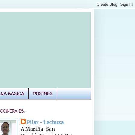
INA BASICA
POSTRES
COCINERA ES:
Pilar - Lechuza
A Mariña -San