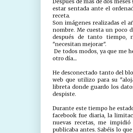
Después de más de dos meses si
estar sentada ante el ordenad
receta.
Son imágenes realizadas el a
nombre. Me cuesta un poco de
después de tanto tiempo, n
"necesitan mejorar".
De todos modos, ya que me he 
otro día....
He desconectado tanto del blo
web que utilizo para su "alo
libreta donde guardo los da
despiste.
Durante este tiempo he estado
facebook fue diaria, la limit
nuevas recetas, me impidió 
publicaba antes. Sabéis lo que