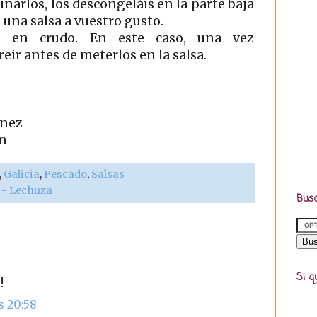
inarlos, los descongeláis en la parte baja
n una salsa a vuestro gusto.
os en crudo. En este caso, una vez
eir antes de meterlos en la salsa.
ínez
m
,
Galicia
,
Pescado
,
Salsas
r - Lechuza
Busc
Si q
!
s 20:58