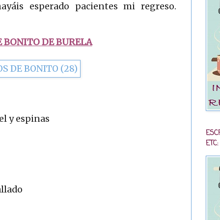
ayáis esperado pacientes mi regreso.
 BONITO DE BURELA
el y espinas
ESC
ETC:
allado