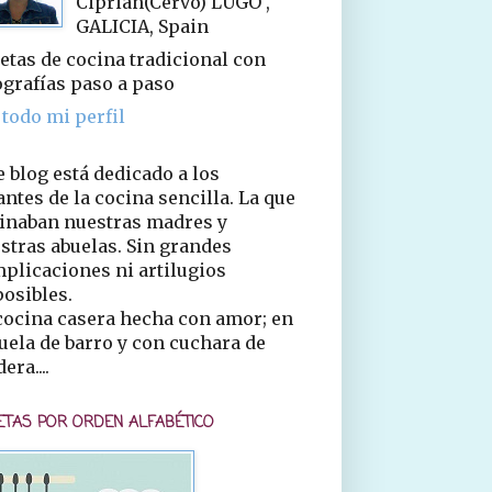
Ciprián(Cervo) LUGO ,
GALICIA, Spain
etas de cocina tradicional con
ografías paso a paso
 todo mi perfil
e blog está dedicado a los
ntes de la cocina sencilla. La que
inaban nuestras madres y
stras abuelas. Sin grandes
plicaciones ni artilugios
osibles.
cocina casera hecha con amor; en
uela de barro y con cuchara de
era....
ETAS POR ORDEN ALFABÉTICO