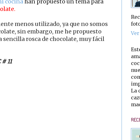
i cocina
han propuesto un tema para
olate.
Rec
fot
diente menos utilizado, ya que no somos
olate, sin embargo, me he propuesto
Ver
 sencilla rosca de chocolate, muy fácil
Est
ama
# 11
coc
nue
com
imp
La 
caz
mad
REC