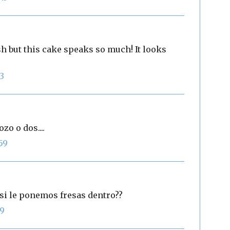
sh but this cake speaks so much! It looks
53
o o dos....
59
 si le ponemos fresas dentro??
19