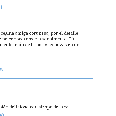
41
rce,una amiga coruñesa, por el detalle
de no conocernos personalmente. Tú
i colección de buhos y lechuzas en un
29
bién delicioso con sirope de arce.
45