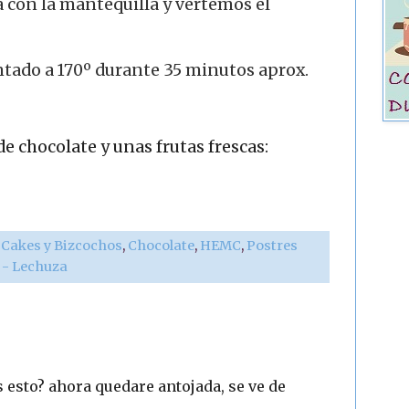
con la mantequilla y vertemos el
tado a 170º durante 35 minutos aprox.
e chocolate y unas frutas frescas:
,
Cakes y Bizcochos
,
Chocolate
,
HEMC
,
Postres
r - Lechuza
 esto? ahora quedare antojada, se ve de