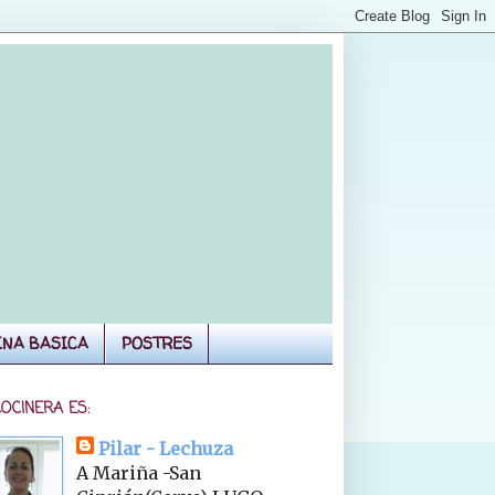
INA BASICA
POSTRES
COCINERA ES:
Pilar - Lechuza
A Mariña -San