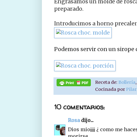
Engrasamos un molde de rosca 
preparado.
Introducimos a horno precalen
Podemos servir con un sirope d
Receta de:
Bollería
Cocinada por
Pila
10 comentarios:
Rosa
dijo...
Dios mio¡¡¡¡ ¿ como me haces
morirse