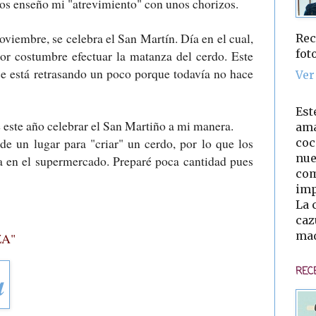
 os enseño mi "atrevimiento" con unos chorizos.
oviembre, se celebra el San Martín. Día en el cual,
Rec
fot
or costumbre efectuar la matanza del cerdo. Este
 se está retrasando un poco porque todavía no hace
Ver
Est
e este año celebrar el San Martiño a mi manera.
ama
e un lugar para "criar" un cerdo, por lo que los
coc
nue
a en el supermercado. Preparé poca cantidad pues
com
imp
La 
caz
mad
ZA"
REC