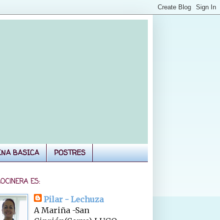
INA BASICA
POSTRES
COCINERA ES:
Pilar - Lechuza
A Mariña -San