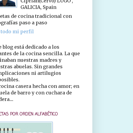
Ciprián(Cervo) LUGO ,
GALICIA, Spain
etas de cocina tradicional con
ografías paso a paso
 todo mi perfil
e blog está dedicado a los
ntes de la cocina sencilla. La que
inaban nuestras madres y
stras abuelas. Sin grandes
plicaciones ni artilugios
osibles.
cocina casera hecha con amor; en
uela de barro y con cuchara de
era....
ETAS POR ORDEN ALFABÉTICO