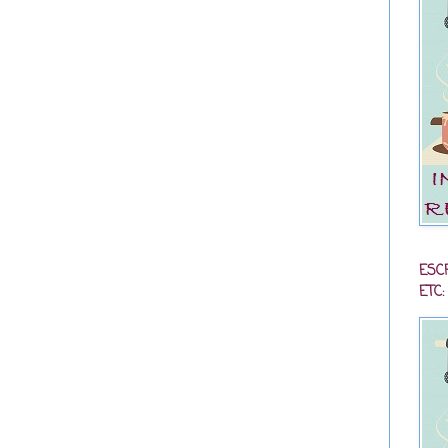
ESC
ETC: