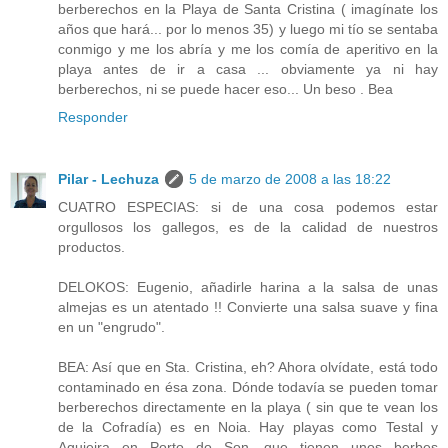
berberechos en la Playa de Santa Cristina ( imagínate los
años que hará... por lo menos 35) y luego mi tío se sentaba
conmigo y me los abría y me los comía de aperitivo en la
playa antes de ir a casa ... obviamente ya ni hay
berberechos, ni se puede hacer eso... Un beso . Bea
Responder
Pilar - Lechuza
5 de marzo de 2008 a las 18:22
CUATRO ESPECIAS: si de una cosa podemos estar
orgullosos los gallegos, es de la calidad de nuestros
productos.
DELOKOS: Eugenio, añadirle harina a la salsa de unas
almejas es un atentado !! Convierte una salsa suave y fina
en un "engrudo".
BEA: Así que en Sta. Cristina, eh? Ahora olvídate, está todo
contaminado en ésa zona. Dónde todavía se pueden tomar
berberechos directamente en la playa ( sin que te vean los
de la Cofradía) es en Noia. Hay playas como Testal y
Aguieira en Porto do Son, que tienen unos berbes