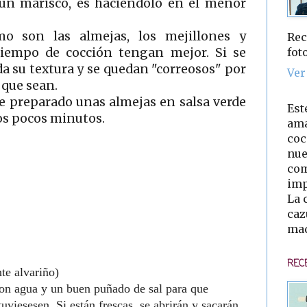
un marisco, es haciéndolo en el menor
o son las almejas, los mejillones y
Rec
fot
iempo de cocción tengan mejor. Si se
a su textura y se quedan "correosos" por
Ver
 que sean.
e preparado unas almejas en salsa verde
Est
s pocos minutos.
ama
coc
nue
com
imp
La 
caz
mad
REC
te alvariño)
on agua y un buen puñado de sal para que
tuviesesen. Si están frescas, se abrirán y sacarán