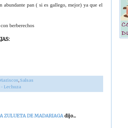
on abundante pan ( si es gallego, mejor) ya que el
n con berberechos
JAS:
Mariscos
,
Salsas
r - Lechuza
NA ZULUETA DE MADARIAGA
dijo...