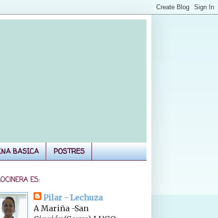
INA BASICA
POSTRES
COCINERA ES:
Pilar - Lechuza
A Mariña -San