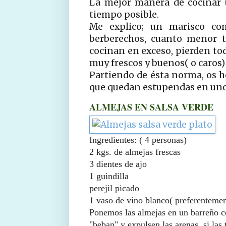
La mejor manera de cocinar 
tiempo posible.
Me explico; un marisco com
berberechos, cuanto menor t
cocinan en exceso, pierden tod
muy frescos y buenos( o caros)
Partiendo de ésta norma, os h
que quedan estupendas en uno
ALMEJAS EN SALSA VERDE
Ingredientes: ( 4 personas)
2 kgs. de almejas frescas
3 dientes de ajo
1 guindilla
perejil picado
1 vaso de vino blanco( preferentemen
Ponemos las almejas en un barreño c
"beban" y expulsen las arenas, si las 