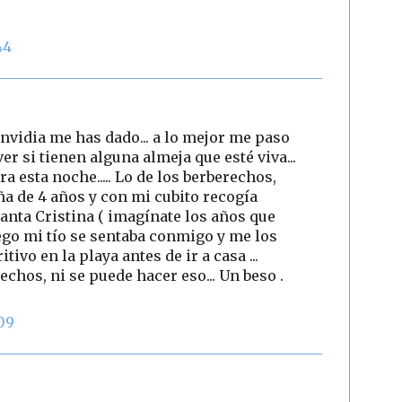
44
envidia me has dado... a lo mejor me paso
er si tienen alguna almeja que esté viva...
a esta noche..... Lo de los berberechos,
a de 4 años y con mi cubito recogía
Santa Cristina ( imagínate los años que
uego mi tío se sentaba conmigo y me los
tivo en la playa antes de ir a casa ...
chos, ni se puede hacer eso... Un beso .
09