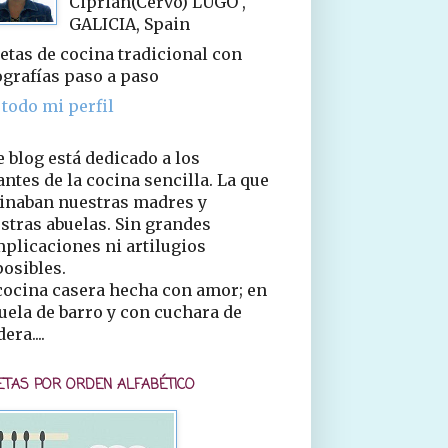
Ciprián(Cervo) LUGO ,
GALICIA, Spain
etas de cocina tradicional con
ografías paso a paso
 todo mi perfil
e blog está dedicado a los
ntes de la cocina sencilla. La que
inaban nuestras madres y
stras abuelas. Sin grandes
plicaciones ni artilugios
osibles.
cocina casera hecha con amor; en
uela de barro y con cuchara de
era....
ETAS POR ORDEN ALFABÉTICO