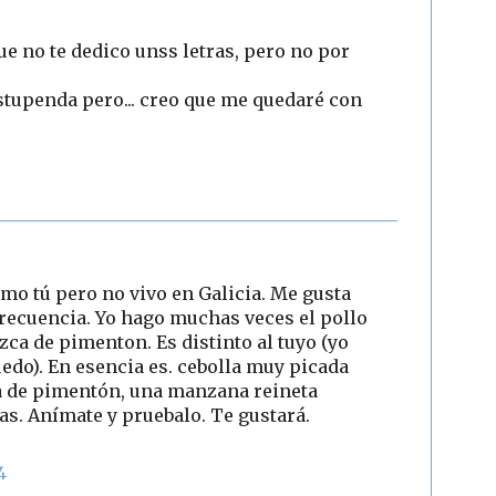
ue no te dedico unss letras, pero no por
estupenda pero... creo que me quedaré con
omo tú pero no vivo en Galicia. Me gusta
frecuencia. Yo hago muchas veces el pollo
izca de pimenton. Es distinto al tuyo (yo
uedo). En esencia es. cebolla muy picada
zca de pimentón, una manzana reineta
as. Anímate y pruebalo. Te gustará.
4