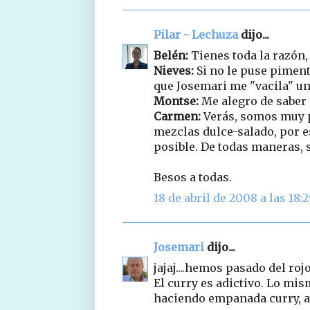
Pilar - Lechuza
dijo...
Belén:
Tienes toda la razón,
Nieves:
Si no le puse piment
que Josemari me "vacila" un
Montse:
Me alegro de saber 
Carmen:
Verás, somos muy p
mezclas dulce-salado, por e
posible. De todas maneras, 
Besos a todas.
18 de abril de 2008 a las 18:
Josemari
dijo...
jajaj....hemos pasado del roj
El curry es adictivo. Lo mi
haciendo empanada curry, a