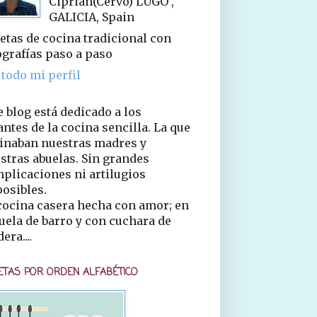
Ciprián(Cervo) LUGO ,
GALICIA, Spain
etas de cocina tradicional con
ografías paso a paso
 todo mi perfil
e blog está dedicado a los
ntes de la cocina sencilla. La que
inaban nuestras madres y
stras abuelas. Sin grandes
plicaciones ni artilugios
osibles.
cocina casera hecha con amor; en
uela de barro y con cuchara de
era....
ETAS POR ORDEN ALFABÉTICO