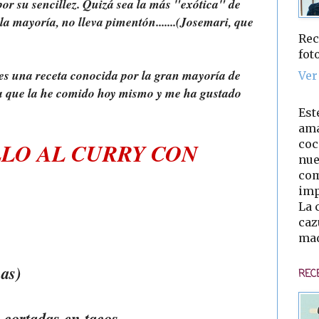
por su sencillez. Quizá sea la más "exótica" de
la mayoría, no lleva pimentón.......(Josemari, que
Rec
fot
s una receta conocida por la gran mayoría de
Ver
 ya que la he comido hoy mismo y me ha gustado
Est
ama
coc
LO AL CURRY CON
nue
com
imp
La 
caz
mad
nas)
REC
y cortadas en tacos