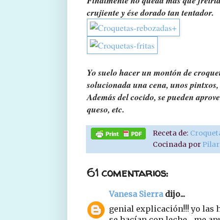
Finalmente no queda más que freírlas
crujiente y ése dorado tan tentador.
Yo suelo hacer un montón de croquet
solucionada una cena, unos pintxos, 
Además del cocido, se pueden aprovec
queso, etc.
Receta de:
Croquet
Cocinada por
Pila
61 comentarios:
Vanesa Sierra
dijo...
genial explicación!!! yo las
se hacían con leche... me ap