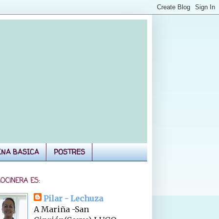
INA BASICA
POSTRES
COCINERA ES:
Pilar - Lechuza
A Mariña -San