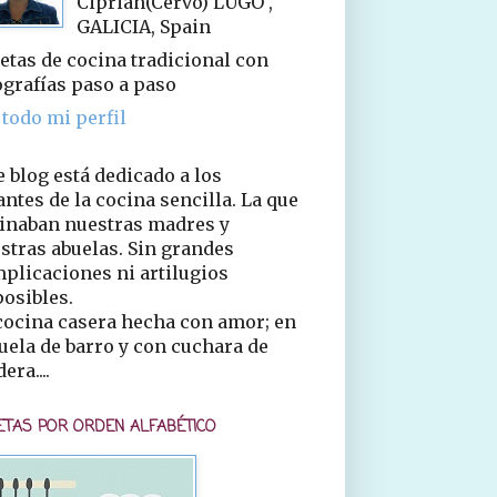
Ciprián(Cervo) LUGO ,
GALICIA, Spain
etas de cocina tradicional con
ografías paso a paso
 todo mi perfil
e blog está dedicado a los
ntes de la cocina sencilla. La que
inaban nuestras madres y
stras abuelas. Sin grandes
plicaciones ni artilugios
osibles.
cocina casera hecha con amor; en
uela de barro y con cuchara de
era....
ETAS POR ORDEN ALFABÉTICO