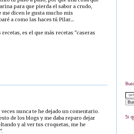
rina para que pierda el sabor a crudo,
e me dicen le gusta mucho mis
aré a como las haces tú Pilar....
s recetas, es el que más recetas "caseras
Busc
s veces nunca te he dejado un comentario.
Si q
to de los blogs y me daba reparo dejar
tando y al ver tus croquetas, me he
".