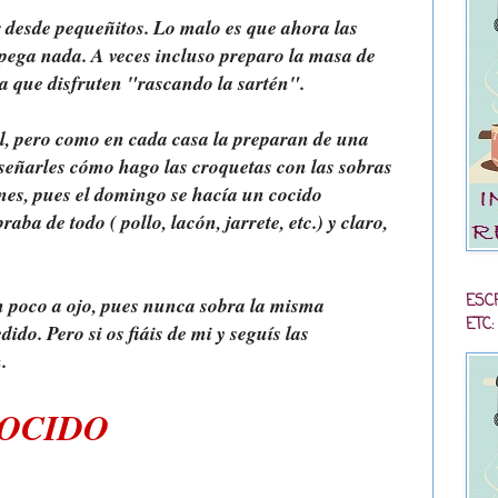
r desde pequeñitos. Lo malo es que ahora las
 pega nada. A veces incluso preparo la masa de
ra que disfruten "rascando la sartén".
l, pero como en cada casa la preparan de una
enseñarles cómo hago las croquetas con las sobras
es, pues el domingo se hacía un cocido
ba de todo ( pollo, lacón, jarrete, etc.) y claro,
ESC
n poco a ojo, pues nunca sobra la misma
ETC:
do. Pero si os fiáis de mi y seguís las
.
COCIDO