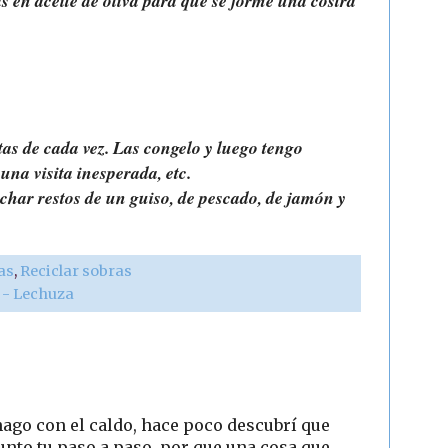
 en aceite de oliva para que se forme una costra
as de cada vez. Las congelo y luego tengo
una visita inesperada, etc.
har restos de un guiso, de pescado, de jamón y
as
,
Reciclar sobras
r - Lechuza
 hago con el caldo, hace poco descubrí que
unto tu paso a paso, por que una cosa que