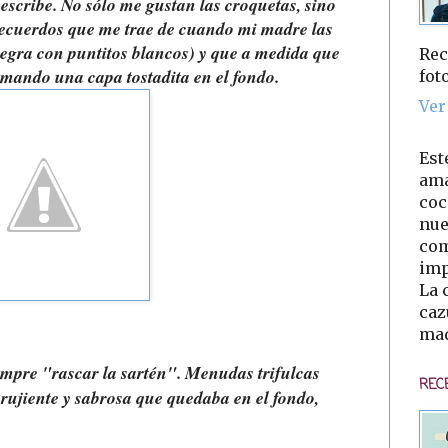
s escribe. No sólo me gustan las croquetas, sino
recuerdos que me trae de cuando mi madre las
 negra con puntitos blancos) y que a medida que
Rec
rmando una capa tostadita en el fondo.
fot
Ver
Est
ama
coc
nue
com
imp
La 
caz
mad
mpre "rascar la sartén". Menudas trifulcas
REC
ujiente y sabrosa que quedaba en el fondo,