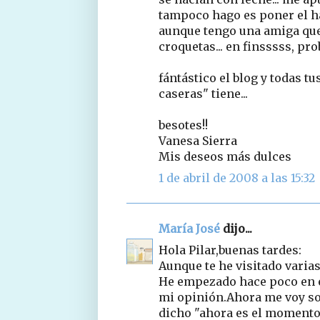
tampoco hago es poner el ha
aunque tengo una amiga qu
croquetas... en finsssss, prob
fántástico el blog y todas tu
caseras" tiene...
besotes!!
Vanesa Sierra
Mis deseos más dulces
1 de abril de 2008 a las 15:32
María José
dijo...
Hola Pilar,buenas tardes:
Aunque te he visitado varia
He empezado hace poco en es
mi opinión.Ahora me voy sol
dicho "ahora es el momento