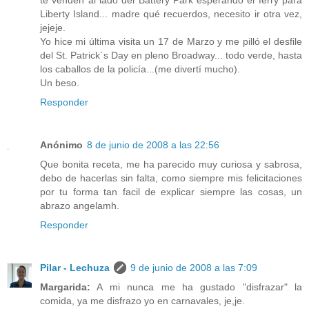
te venden al lado del Battery Park esperando el ferry para
Liberty Island... madre qué recuerdos, necesito ir otra vez,
jejeje.
Yo hice mi última visita un 17 de Marzo y me pilló el desfile
del St. Patrick´s Day en pleno Broadway... todo verde, hasta
los caballos de la policía...(me divertí mucho).
Un beso.
Responder
Anónimo
8 de junio de 2008 a las 22:56
Que bonita receta, me ha parecido muy curiosa y sabrosa,
debo de hacerlas sin falta, como siempre mis felicitaciones
por tu forma tan facil de explicar siempre las cosas, un
abrazo angelamh.
Responder
Pilar - Lechuza
9 de junio de 2008 a las 7:09
Margarida:
A mi nunca me ha gustado "disfrazar" la
comida, ya me disfrazo yo en carnavales, je,je.