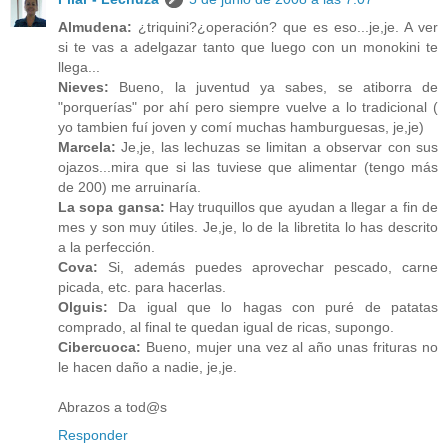
Almudena:
¿triquini?¿operación? que es eso...je,je. A ver
si te vas a adelgazar tanto que luego con un monokini te
llega...
Nieves:
Bueno, la juventud ya sabes, se atiborra de
"porquerías" por ahí pero siempre vuelve a lo tradicional (
yo tambien fuí joven y comí muchas hamburguesas, je,je)
Marcela:
Je,je, las lechuzas se limitan a observar con sus
ojazos...mira que si las tuviese que alimentar (tengo más
de 200) me arruinaría.
La sopa gansa:
Hay truquillos que ayudan a llegar a fin de
mes y son muy útiles. Je,je, lo de la libretita lo has descrito
a la perfección.
Cova:
Si, además puedes aprovechar pescado, carne
picada, etc. para hacerlas.
Olguis:
Da igual que lo hagas con puré de patatas
comprado, al final te quedan igual de ricas, supongo.
Cibercuoca:
Bueno, mujer una vez al año unas frituras no
le hacen daño a nadie, je,je.
Abrazos a tod@s
Responder