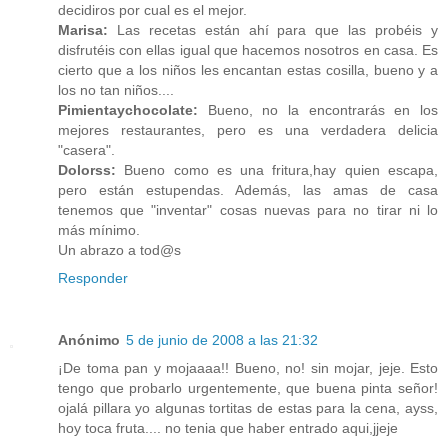
decidiros por cual es el mejor.
Marisa:
Las recetas están ahí para que las probéis y
disfrutéis con ellas igual que hacemos nosotros en casa. Es
cierto que a los niños les encantan estas cosilla, bueno y a
los no tan niños....
Pimientaychocolate:
Bueno, no la encontrarás en los
mejores restaurantes, pero es una verdadera delicia
"casera".
Dolorss:
Bueno como es una fritura,hay quien escapa,
pero están estupendas. Además, las amas de casa
tenemos que "inventar" cosas nuevas para no tirar ni lo
más mínimo.
Un abrazo a tod@s
Responder
Anónimo
5 de junio de 2008 a las 21:32
¡De toma pan y mojaaaa!! Bueno, no! sin mojar, jeje. Esto
tengo que probarlo urgentemente, que buena pinta señor!
ojalá pillara yo algunas tortitas de estas para la cena, ayss,
hoy toca fruta.... no tenia que haber entrado aqui,jjeje