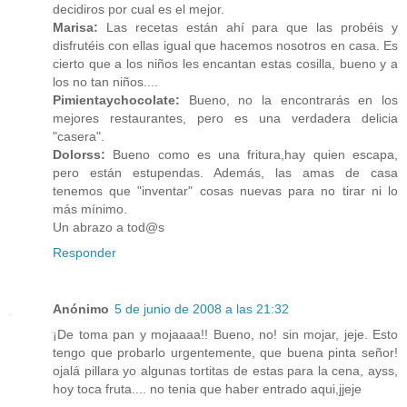
decidiros por cual es el mejor.
Marisa:
Las recetas están ahí para que las probéis y
disfrutéis con ellas igual que hacemos nosotros en casa. Es
cierto que a los niños les encantan estas cosilla, bueno y a
los no tan niños....
Pimientaychocolate:
Bueno, no la encontrarás en los
mejores restaurantes, pero es una verdadera delicia
"casera".
Dolorss:
Bueno como es una fritura,hay quien escapa,
pero están estupendas. Además, las amas de casa
tenemos que "inventar" cosas nuevas para no tirar ni lo
más mínimo.
Un abrazo a tod@s
Responder
Anónimo
5 de junio de 2008 a las 21:32
¡De toma pan y mojaaaa!! Bueno, no! sin mojar, jeje. Esto
tengo que probarlo urgentemente, que buena pinta señor!
ojalá pillara yo algunas tortitas de estas para la cena, ayss,
hoy toca fruta.... no tenia que haber entrado aqui,jjeje