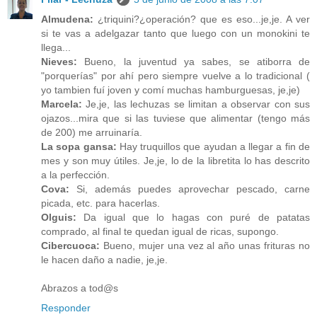
Almudena:
¿triquini?¿operación? que es eso...je,je. A ver
si te vas a adelgazar tanto que luego con un monokini te
llega...
Nieves:
Bueno, la juventud ya sabes, se atiborra de
"porquerías" por ahí pero siempre vuelve a lo tradicional (
yo tambien fuí joven y comí muchas hamburguesas, je,je)
Marcela:
Je,je, las lechuzas se limitan a observar con sus
ojazos...mira que si las tuviese que alimentar (tengo más
de 200) me arruinaría.
La sopa gansa:
Hay truquillos que ayudan a llegar a fin de
mes y son muy útiles. Je,je, lo de la libretita lo has descrito
a la perfección.
Cova:
Si, además puedes aprovechar pescado, carne
picada, etc. para hacerlas.
Olguis:
Da igual que lo hagas con puré de patatas
comprado, al final te quedan igual de ricas, supongo.
Cibercuoca:
Bueno, mujer una vez al año unas frituras no
le hacen daño a nadie, je,je.
Abrazos a tod@s
Responder