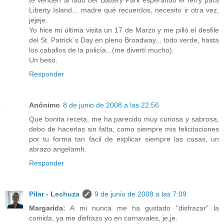
te venden al lado del Battery Park esperando el ferry para
Liberty Island... madre qué recuerdos, necesito ir otra vez,
jejeje.
Yo hice mi última visita un 17 de Marzo y me pilló el desfile
del St. Patrick´s Day en pleno Broadway... todo verde, hasta
los caballos de la policía...(me divertí mucho).
Un beso.
Responder
Anónimo
8 de junio de 2008 a las 22:56
Que bonita receta, me ha parecido muy curiosa y sabrosa,
debo de hacerlas sin falta, como siempre mis felicitaciones
por tu forma tan facil de explicar siempre las cosas, un
abrazo angelamh.
Responder
Pilar - Lechuza
9 de junio de 2008 a las 7:09
Margarida:
A mi nunca me ha gustado "disfrazar" la
comida, ya me disfrazo yo en carnavales, je,je.