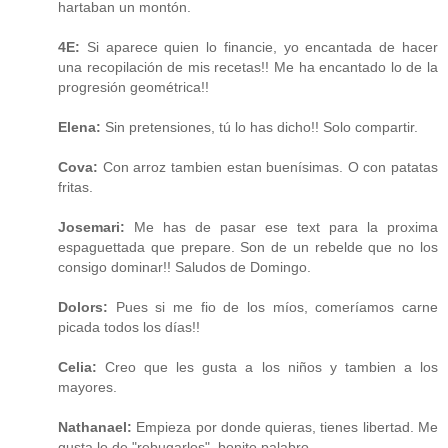
hartaban un montón.
4E:
Si aparece quien lo financie, yo encantada de hacer
una recopilación de mis recetas!! Me ha encantado lo de la
progresión geométrica!!
Elena:
Sin pretensiones, tú lo has dicho!! Solo compartir.
Cova:
Con arroz tambien estan buenísimas. O con patatas
fritas.
Josemari:
Me has de pasar ese text para la proxima
espaguettada que prepare. Son de un rebelde que no los
consigo dominar!! Saludos de Domingo.
Dolors:
Pues si me fio de los míos, comeríamos carne
picada todos los días!!
Celia:
Creo que les gusta a los niños y tambien a los
mayores.
Nathanael:
Empieza por donde quieras, tienes libertad. Me
gusta lo de "rebugarlos", bonito palabro.