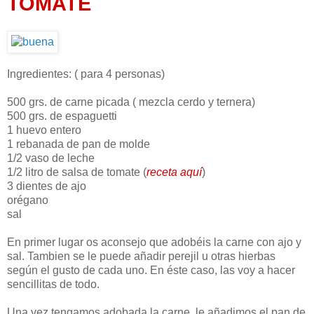
TOMATE
Ingredientes: ( para 4 personas)
500 grs. de carne picada ( mezcla cerdo y ternera)
500 grs. de espaguetti
1 huevo entero
1 rebanada de pan de molde
1/2 vaso de leche
1/2 litro de salsa de tomate (
receta aquí
)
3 dientes de ajo
orégano
sal
En primer lugar os aconsejo que adobéis la carne con ajo y
sal. Tambien se le puede añadir perejil u otras hierbas
según el gusto de cada uno. En éste caso, las voy a hacer
sencillitas de todo.
Una vez tengamos adobada la carne, le añadimos el pan de