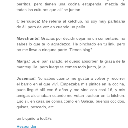
perritos, pero tienen una cocina estupenda, mezcla de
todas las culturas que allí se juntan.
Cibercuoca:
Me refería al ketchup, no soy muy partidaria
de él, pero de vez en cuando un pelín...
Maestrante:
Gracias por decidir dejarme un comentario, no
sabes lo que te lo agradezco. He pinchado en tu link, pero
no me lleva a ninguna parte. Tienes blog?
Marga:
Si, el pan rallado, el queso absorben la grasa de la
mantequilla, pero luego te comes todo junto, je,je.
Josemari:
No sabes cuanto me gustaría volver y recorrer
el barrio en el que viví. Empezaba mis pinitos en la cocina,
pues llegué allí con 6 años y me vine con casi 16, y mis
amigas alucinaban cuando me veían trastear en la kitchen.
Eso sí, en casa se comía como en Galicia, buenos cocidos,
guisos, pescado, etc.
un biquiño a tod@s
Responder