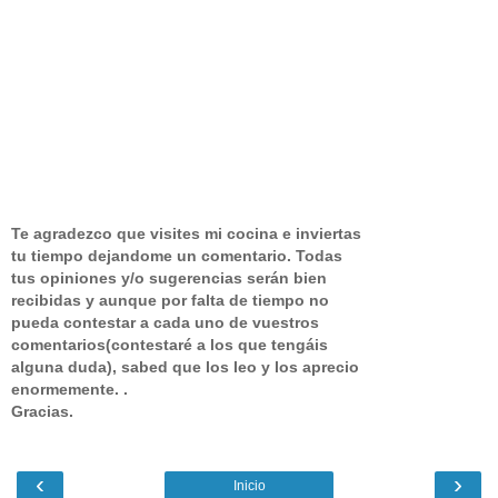
Te agradezco que visites mi cocina e inviertas
tu tiempo dejandome un comentario.
Todas
tus opiniones y/o sugerencias serán bien
recibidas y aunque por falta de tiempo no
pueda contestar a cada uno de vuestros
comentarios(contestaré a los que tengáis
alguna duda), sabed que los leo y los aprecio
enormemente. .
Gracias.
‹
›
Inicio