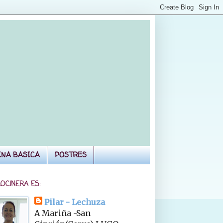
INA BASICA
POSTRES
COCINERA ES:
Pilar - Lechuza
A Mariña -San