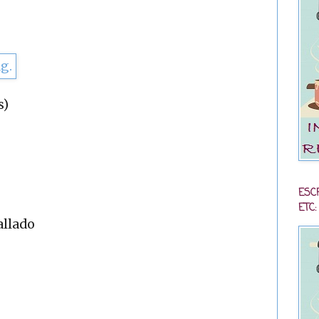
s)
ESC
ETC:
allado