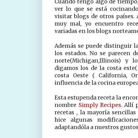
Cuando tengo algo de tiempo,
ver lo que se está cocinand
visitar blogs de otros países
muy mal, yo encuentro rece
variadas en los blogs norteam
Además se puede distinguir l
los estados. No se parecen d
norte(Michigan,Illinois) y 
digamos los de la costa este(
costa Oeste ( California, O
influencia de la cocina europe
Esta estupenda receta la encon
nombre
Simply Recipes.
Allí 
recetas , la mayoría sencilla
hice algunas modificacione
adaptandóla a nuestros gustos