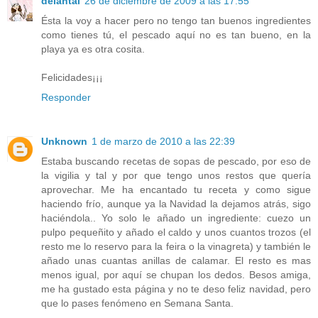
delantal
26 de diciembre de 2009 a las 17:55
Ésta la voy a hacer pero no tengo tan buenos ingredientes
como tienes tú, el pescado aquí no es tan bueno, en la
playa ya es otra cosita.
Felicidades¡¡¡
Responder
Unknown
1 de marzo de 2010 a las 22:39
Estaba buscando recetas de sopas de pescado, por eso de
la vigilia y tal y por que tengo unos restos que quería
aprovechar. Me ha encantado tu receta y como sigue
haciendo frío, aunque ya la Navidad la dejamos atrás, sigo
haciéndola.. Yo solo le añado un ingrediente: cuezo un
pulpo pequeñito y añado el caldo y unos cuantos trozos (el
resto me lo reservo para la feira o la vinagreta) y también le
añado unas cuantas anillas de calamar. El resto es mas
menos igual, por aquí se chupan los dedos. Besos amiga,
me ha gustado esta página y no te deso feliz navidad, pero
que lo pases fenómeno en Semana Santa.