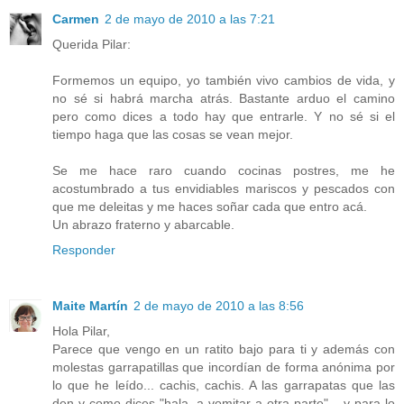
Carmen
2 de mayo de 2010 a las 7:21
Querida Pilar:
Formemos un equipo, yo también vivo cambios de vida, y
no sé si habrá marcha atrás. Bastante arduo el camino
pero como dices a todo hay que entrarle. Y no sé si el
tiempo haga que las cosas se vean mejor.
Se me hace raro cuando cocinas postres, me he
acostumbrado a tus envidiables mariscos y pescados con
que me deleitas y me haces soñar cada que entro acá.
Un abrazo fraterno y abarcable.
Responder
Maite Martín
2 de mayo de 2010 a las 8:56
Hola Pilar,
Parece que vengo en un ratito bajo para ti y además con
molestas garrapatillas que incordían de forma anónima por
lo que he leído... cachis, cachis. A las garrapatas que las
den y como dices "hala, a vomitar a otra parte"... y para lo