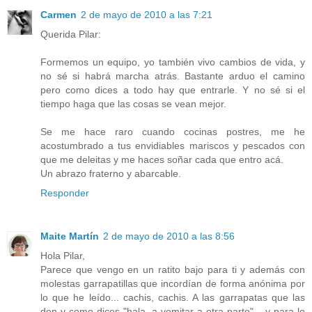
Carmen
2 de mayo de 2010 a las 7:21
Querida Pilar:
Formemos un equipo, yo también vivo cambios de vida, y
no sé si habrá marcha atrás. Bastante arduo el camino
pero como dices a todo hay que entrarle. Y no sé si el
tiempo haga que las cosas se vean mejor.
Se me hace raro cuando cocinas postres, me he
acostumbrado a tus envidiables mariscos y pescados con
que me deleitas y me haces soñar cada que entro acá.
Un abrazo fraterno y abarcable.
Responder
Maite Martín
2 de mayo de 2010 a las 8:56
Hola Pilar,
Parece que vengo en un ratito bajo para ti y además con
molestas garrapatillas que incordían de forma anónima por
lo que he leído... cachis, cachis. A las garrapatas que las
den y como dices "hala, a vomitar a otra parte"... y para lo